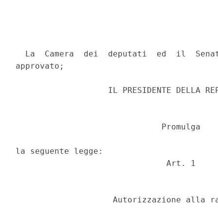
  La  Camera  dei  deputati  ed  il  Senat
approvato; 

                   IL PRESIDENTE DELLA REP
                              Promulga 

la seguente legge: 

                               Art. 1 

                    Autorizzazione alla ra