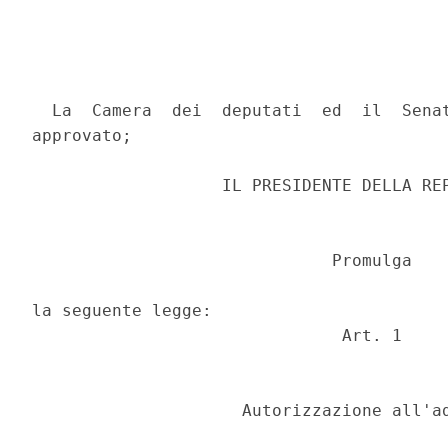
  La  Camera  dei  deputati  ed  il  Senat
approvato; 

                   IL PRESIDENTE DELLA REP
                              Promulga 

la seguente legge: 

                               Art. 1 

                     Autorizzazione all'ad