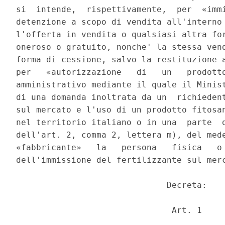
si  intende,  rispettivamente,  per  «immi
detenzione a scopo di vendita all'interno 
l'offerta in vendita o qualsiasi altra for
oneroso o gratuito, nonche' la stessa vend
forma di cessione, salvo la restituzione a
per   «autorizzazione   di   un   prodotto
amministrativo mediante il quale il Minist
di una domanda inoltrata da un  richiedent
sul mercato e l'uso di un prodotto fitosan
nel territorio italiano o in una  parte  d
dell'art. 2, comma 2, lettera m), del mede
«fabbricante»   la   persona   fisica   o 
dell'immissione del fertilizzante sul merc
                              Decreta: 

                               Art. 1 
