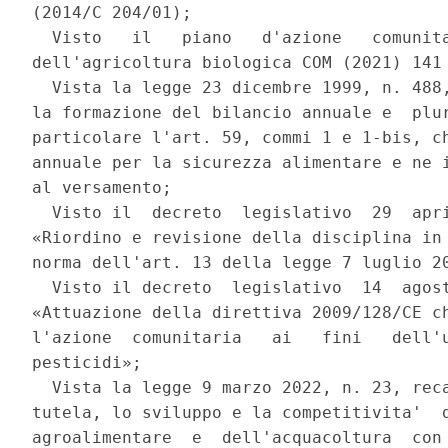
(2014/C 204/01); 

  Visto   il   piano   d'azione   comunita
dell'agricoltura biologica COM (2021) 141 
  Vista la legge 23 dicembre 1999, n. 488,
la formazione del bilancio annuale e  plur
particolare l'art. 59, commi 1 e 1-bis, ch
annuale per la sicurezza alimentare e ne i
al versamento; 

  Visto il  decreto  legislativo  29  apri
«Riordino e revisione della disciplina in 
norma dell'art. 13 della legge 7 luglio 20
  Visto il decreto  legislativo  14  agost
«Attuazione della direttiva 2009/128/CE ch
l'azione  comunitaria   ai   fini   dell'u
pesticidi»; 

  Vista la legge 9 marzo 2022, n. 23, reca
tutela, lo sviluppo e la competitivita'  d
agroalimentare  e  dell'acquacoltura  con 