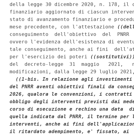
della legge 30 dicembre 2020, n. 178, il c
finanziario aggiornato di ciascun interven
stato di avanzamento finanziario e procedu
mese precedente, con l'attestazione 
((del
conseguimento  dell'obiettivo  del  PNRR  
ovvero l'evidenza dell'esistenza di eventu
tale conseguimento, anche ai fini  dell'at
per l'esercizio dei poteri 
((sostitutivi)
del  decreto-legge  31  maggio   2021,   n
modificazioni, dalla legge 29 luglio 2021,
((1-bis. In relazione agli investimenti 
del PNRR aventi obiettivi finali da conseg
2026, qualora le convenzioni, i contratti 
obbligo degli interventi previsti dai mede
corso di esecuzione e rechino una data  di
quella indicata dal PNRR, il termine per l
interventi, anche ai fini dell'applicazion
il ritardato adempimento, e' fissato, ai  