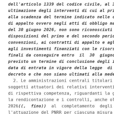
dell'articolo 1339 del codice civile, al 3
ultimazione degli interventi di cui al pri
alla scadenza del termine indicato nelle c
di appalto ovvero negli atti di obbligo ma
del 30 giugno 2026, non sono riconosciuti 
disposizioni del primo e del secondo perio
convenzioni, ai contratti di appalto e agl
agli investimenti finanziati con le risors
finali da conseguire entro  il  30  giugno
previsto un termine di conclusione degli i
data di entrata in vigore della legge  di 
decreto e che non siano ultimati alla med
  2. Le amministrazioni centrali titolari
soggetti attuatori dei relativi interventi
di rispettiva competenza, riguardanti la g
la rendicontazione e i controlli, anche ol
2026
((,  fino))
  al  completamento  degli 
l'attuazione del PNRR per ciascuna misura 