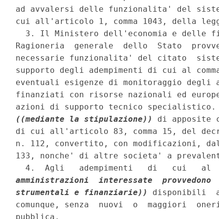
ad avvalersi delle funzionalita' del siste
cui all'articolo 1, comma 1043, della legg
  3. Il Ministero dell'economia e delle fi
Ragioneria  generale  dello  Stato  provve
necessarie funzionalita' del citato  siste
supporto degli adempimenti di cui al comma
eventuali esigenze di monitoraggio degli a
finanziati con risorse nazionali ed europe
((mediante la stipulazione))
 di apposite 
di cui all'articolo 83, comma 15, del decr
n. 112, convertito, con modificazioni, dal
133, nonche' di altre societa' a prevalent
  4.  Agli   adempimenti   di   cui   al 
amministrazioni  interessate  provvedono  
strumentali e finanziarie))
 disponibili  
comunque, senza  nuovi  o  maggiori  oneri