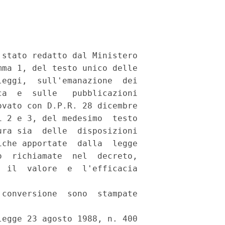
stato redatto dal Ministero

ma 1, del testo unico delle

eggi,  sull'emanazione  dei

a  e  sulle   pubblicazioni

vato con D.P.R. 28 dicembre

 2 e 3, del medesimo  testo

ra sia  delle  disposizioni

che apportate  dalla  legge

  richiamate  nel  decreto,

 il  valore  e  l'efficacia

conversione  sono  stampate

egge 23 agosto 1988, n. 400
