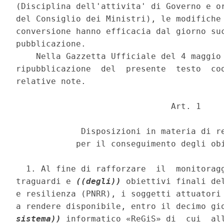
(Disciplina dell'attivita' di Governo e or
del Consiglio dei Ministri), le modifiche 
conversione hanno efficacia dal giorno suc
pubblicazione. 

    Nella Gazzetta Ufficiale del 4 maggio 
ripubblicazione  del  presente  testo  coo
relative note. 

                               Art. 1 

             Disposizioni in materia di re
            per il conseguimento degli obi
  1. Al fine di rafforzare  il  monitoragg
traguardi e 
((degli))
 obiettivi finali del
e resilienza (PNRR), i soggetti attuatori 
a rendere disponibile, entro il decimo gi
sistema))
 informatico «ReGiS» di  cui  all