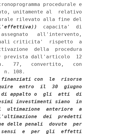
ronoprogramma procedurale e

to, unitamente al  relativo

rale rilevato alla fine del

l'effettiva))
  capacita'  di

assegnato   all'intervento,

ali criticita'  rispetto  a

tivazione  della  procedura

)
 prevista dall'articolo  12

.   77,   convertito,   con

 n. 108. 

finanziati con  le  risorse

uire  entro  il  30  giugno

di appalto o  gli  atti  di

simi investimenti siano  in

  ultimazione  anteriore  a

'ultimazione  dei  predetti

e delle penali  dovute  per

sensi  e  per  gli  effetti
