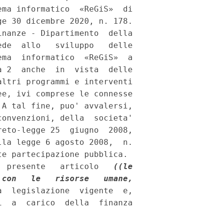
ma informatico  «ReGiS»  di

e 30 dicembre 2020, n. 178. 

nanze - Dipartimento  della

de  allo   sviluppo   delle

ma  informatico  «ReGiS»  a

 2  anche  in  vista  delle

ltri programmi e interventi

e, ivi comprese le connesse

convenzioni, della  societa'

eto-legge 25  giugno  2008,

la legge 6 agosto 2008,  n.

e partecipazione pubblica. 

  presente   articolo   
((le

con   le   risorse   umane,

a  legislazione  vigente  e,

  a  carico  della  finanza
