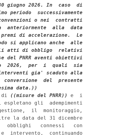
0 giugno 2026. In  caso  di

mo periodo  successivamente

onvenzioni o nei  contratti

  anteriormente  alla  data

premi di accelerazione.  Le

do si applicano anche  alle

i atti di obbligo  relativi

e del PNRR aventi obiettivi

  2026,  per  i  quali  sia

nterventi gia' scaduto alla

 conversione  del  presente

esima data.))
 di 
((misure del PNRR))
 e  i

 espletano gli  adempimenti

estione,  il  monitoraggio,

tre la data del 31 dicembre

  obblighi   connessi   con

e  intervento,  continuando
