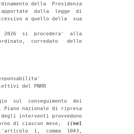
dinamento della  Presidenza

apportate  dalla  legge  di

cessivo a quello della  sua

 2026  si  procedera'  alla

rdinato,  corredato   delle

sponsabilita' 

ettivi del PNRR 

io  sul  conseguimento  dei

 Piano nazionale di ripresa

degli interventi provvedono

orno di ciascun mese,  
((nel

'articolo  1,  comma  1043,
