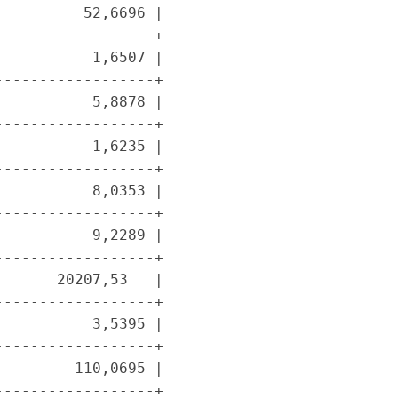
         52,6696 |

-----------------+

          1,6507 |

-----------------+

          5,8878 |

-----------------+

          1,6235 |

-----------------+

          8,0353 |

-----------------+

          9,2289 |

-----------------+

      20207,53   |

-----------------+

          3,5395 |

-----------------+

        110,0695 |

-----------------+
