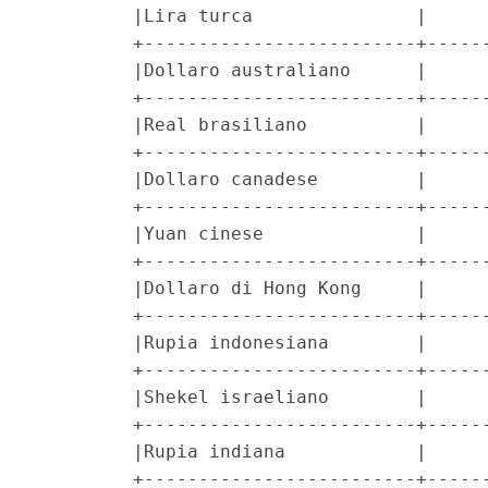
         |Lira turca               |      
         +-------------------------+------
         |Dollaro australiano      |      
         +-------------------------+------
         |Real brasiliano          |      
         +-------------------------+------
         |Dollaro canadese         |      
         +-------------------------+------
         |Yuan cinese              |      
         +-------------------------+------
         |Dollaro di Hong Kong     |      
         +-------------------------+------
         |Rupia indonesiana        |      
         +-------------------------+------
         |Shekel israeliano        |      
         +-------------------------+------
         |Rupia indiana            |      
         +-------------------------+------