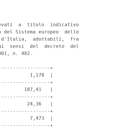
vati  a  titolo  indicativo

 del Sistema europeo  delle

d'Italia,  adottabili,  fra

i  sensi  del  decreto  del

01, n. 482. 

-----------------+

          1,178  |

-----------------+

        187,41   |

-----------------+

         24,36   |

-----------------+

          7,473  |

-----------------+
