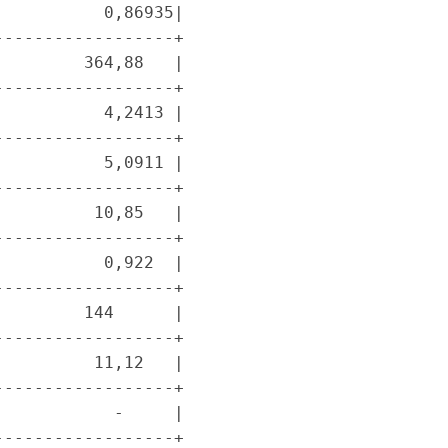
          0,86935|

-----------------+

        364,88   |

-----------------+

          4,2413 |

-----------------+

          5,0911 |

-----------------+

         10,85   |

-----------------+

          0,922  |

-----------------+

        144      |

-----------------+

         11,12   |

-----------------+

           -     |

-----------------+
