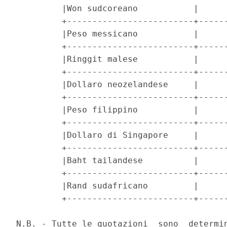
         |Won sudcoreano           |      
         +-------------------------+------
         |Peso messicano           |      
         +-------------------------+------
         |Ringgit malese           |      
         +-------------------------+------
         |Dollaro neozelandese     |      
         +-------------------------+------
         |Peso filippino           |      
         +-------------------------+------
         |Dollaro di Singapore     |      
         +-------------------------+------
         |Baht tailandese          |      
         +-------------------------+------
         |Rand sudafricano         |      
         +-------------------------+------
N.B. - Tutte le quotazioni  sono  determin