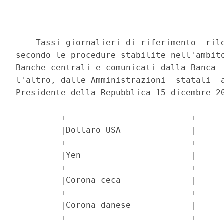
    Tassi giornalieri di riferimento  rile
secondo le procedure stabilite nell'ambito
Banche centrali e comunicati dalla Banca  
l'altro, dalle Amministrazioni  statali  a
Presidente della Repubblica 15 dicembre 20
         +-------------------------+------
         |Dollaro USA              |      
         +-------------------------+------
         |Yen                      |      
         +-------------------------+------
         |Corona ceca              |      
         +-------------------------+------
         |Corona danese            |      
         +-------------------------+------