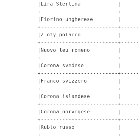
         |Lira Sterlina            |      
         +-------------------------+------
         |Fiorino ungherese        |      
         +-------------------------+------
         |Zloty polacco            |      
         +-------------------------+------
         |Nuovo leu romeno         |      
         +-------------------------+------
         |Corona svedese           |      
         +-------------------------+------
         |Franco svizzero          |      
         +-------------------------+------
         |Corona islandese         |      
         +-------------------------+------
         |Corona norvegese         |      
         +-------------------------+------
         |Rublo russo              |      
         +-------------------------+------