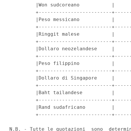
         |Won sudcoreano           |      
         +-------------------------+------
         |Peso messicano           |      
         +-------------------------+------
         |Ringgit malese           |      
         +-------------------------+------
         |Dollaro neozelandese     |      
         +-------------------------+------
         |Peso filippino           |      
         +-------------------------+------
         |Dollaro di Singapore     |      
         +-------------------------+------
         |Baht tailandese          |      
         +-------------------------+------
         |Rand sudafricano         |      
         +-------------------------+------
N.B. - Tutte le quotazioni  sono  determin