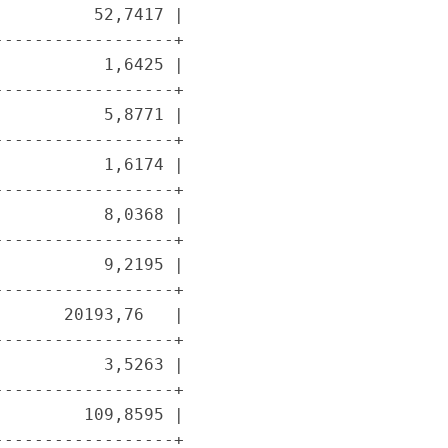
         52,7417 |

-----------------+

          1,6425 |

-----------------+

          5,8771 |

-----------------+

          1,6174 |

-----------------+

          8,0368 |

-----------------+

          9,2195 |

-----------------+

      20193,76   |

-----------------+

          3,5263 |

-----------------+

        109,8595 |

-----------------+
