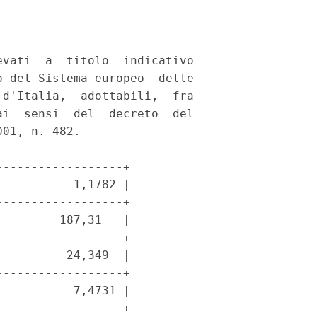
vati  a  titolo  indicativo

 del Sistema europeo  delle

d'Italia,  adottabili,  fra

i  sensi  del  decreto  del

01, n. 482. 

-----------------+

          1,1782 |

-----------------+

        187,31   |

-----------------+

         24,349  |

-----------------+

          7,4731 |

-----------------+
