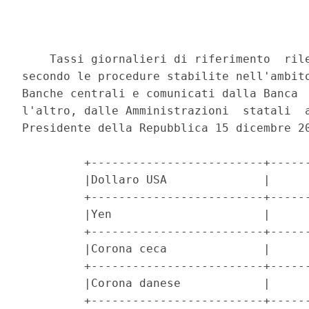
    Tassi giornalieri di riferimento  rile
secondo le procedure stabilite nell'ambito
Banche centrali e comunicati dalla Banca  
l'altro, dalle Amministrazioni  statali  a
Presidente della Repubblica 15 dicembre 20
         +-------------------------+------
         |Dollaro USA              |      
         +-------------------------+------
         |Yen                      |      
         +-------------------------+------
         |Corona ceca              |      
         +-------------------------+------
         |Corona danese            |      
         +-------------------------+------