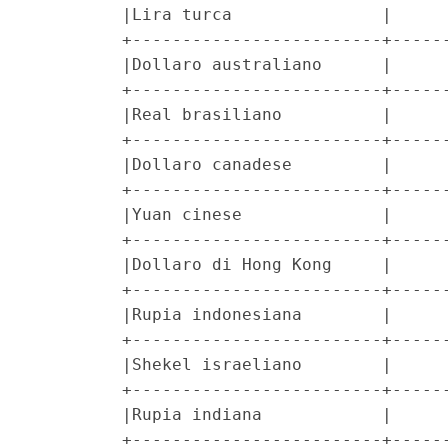
         |Lira turca               |      
         +-------------------------+------
         |Dollaro australiano      |      
         +-------------------------+------
         |Real brasiliano          |      
         +-------------------------+------
         |Dollaro canadese         |      
         +-------------------------+------
         |Yuan cinese              |      
         +-------------------------+------
         |Dollaro di Hong Kong     |      
         +-------------------------+------
         |Rupia indonesiana        |      
         +-------------------------+------
         |Shekel israeliano        |      
         +-------------------------+------
         |Rupia indiana            |      
         +-------------------------+------