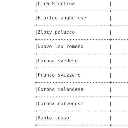
         |Lira Sterlina            |      
         +-------------------------+------
         |Fiorino ungherese        |      
         +-------------------------+------
         |Zloty polacco            |      
         +-------------------------+------
         |Nuovo leu romeno         |      
         +-------------------------+------
         |Corona svedese           |      
         +-------------------------+------
         |Franco svizzero          |      
         +-------------------------+------
         |Corona islandese         |      
         +-------------------------+------
         |Corona norvegese         |      
         +-------------------------+------
         |Rublo russo              |      
         +-------------------------+------