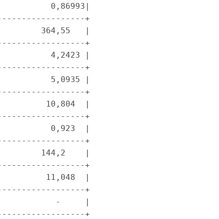
          0,86993|

-----------------+

        364,55   |

-----------------+

          4,2423 |

-----------------+

          5,0935 |

-----------------+

         10,804  |

-----------------+

          0,923  |

-----------------+

        144,2    |

-----------------+

         11,048  |

-----------------+

           -     |

-----------------+
