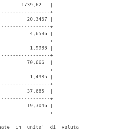
       1739,62   |

-----------------+

         20,3467 |

-----------------+

          4,6586 |

-----------------+

          1,9986 |

-----------------+

         70,666  |

-----------------+

          1,4985 |

-----------------+

         37,685  |

-----------------+

         19,3046 |

-----------------+

ate  in  unita'  di  valuta
