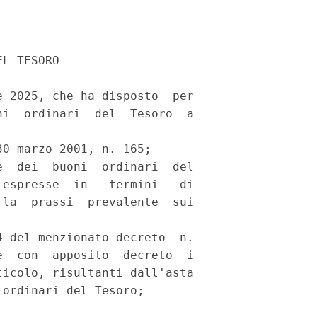
L TESORO 

 2025, che ha disposto  per

i  ordinari  del  Tesoro  a

0 marzo 2001, n. 165; 

  dei  buoni  ordinari  del

espresse  in   termini   di

la  prassi  prevalente  sui

 del menzionato decreto  n.

  con  apposito  decreto  i

icolo, risultanti dall'asta

ordinari del Tesoro; 
