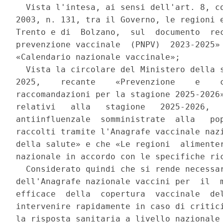
  Vista l'intesa, ai sensi dell'art. 8, co
2003, n. 131, tra il Governo, le regioni e
Trento e di  Bolzano,  sul  documento  rec
prevenzione vaccinale  (PNPV)  2023-2025» 
«Calendario nazionale vaccinale»; 

  Vista la circolare del Ministero della s
2025,    recante    «Prevenzione    e    c
raccomandazioni per la stagione 2025-2026»
relativi   alla   stagione   2025-2026,   
antiinfluenzale  somministrate  alla   pop
raccolti tramite l'Anagrafe vaccinale nazi
della salute» e che «Le regioni  alimenter
nazionale in accordo con le specifiche ric
  Considerato quindi che si rende necessar
dell'Anagrafe nazionale vaccini per  il  m
efficace  della  copertura  vaccinale  del
intervenire rapidamente in caso di critici
la risposta sanitaria a livello nazionale 