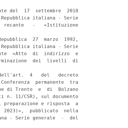


te del  17  settembre  2018

Repubblica italiana - Serie

 recante   -   «Istituzione

epubblica  27  marzo  1992,

Repubblica italiana - Serie

te  «Atto  di  indirizzo  e

minazione  dei  livelli  di

ell'art.  4   del   decreto

Conferenza  permanente  tra

e di Trento  e  di  Bolzano

i n. 11/CSR), sul documento

 preparazione e risposta  a

 2023)»,  pubblicato  nella

na - Serie generale  -  del
