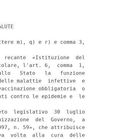
LUTE 

tere m), q) e r) e comma 3,

 recante  «Istituzione  del

olare, l'art. 6,  comma  1,

llo   Stato   la   funzione

elle malattie  infettive  e

accinazione obbligatoria  o

ti contro le epidemie e  le

to  legislativo  30  luglio

izzazione  del  Governo,  a

97, n. 59», che attribuisce

a  volta  alla  cura  delle
