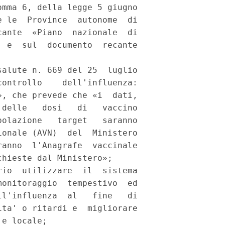
mma 6, della legge 5 giugno

 le  Province  autonome  di

ante  «Piano  nazionale  di

 e  sul  documento  recante

alute n. 669 del 25  luglio

ontrollo    dell'influenza:

, che prevede che «i  dati,

delle   dosi   di   vaccino

olazione   target   saranno

onale (AVN)  del  Ministero

anno  l'Anagrafe  vaccinale

hieste dal Ministero»; 

io  utilizzare  il  sistema

onitoraggio  tempestivo  ed

l'influenza  al   fine   di

ta' o ritardi e  migliorare

e locale; 
