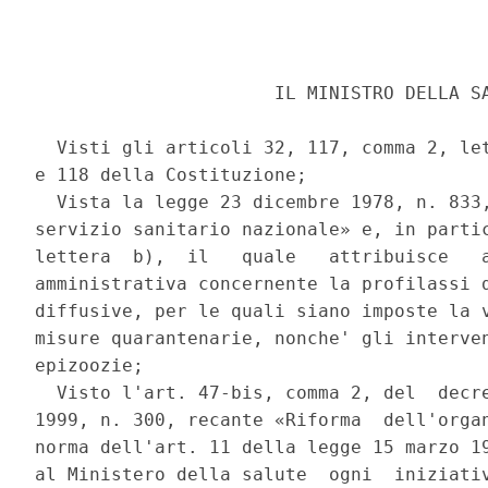
                      IL MINISTRO DELLA SA
  Visti gli articoli 32, 117, comma 2, let
e 118 della Costituzione; 

  Vista la legge 23 dicembre 1978, n. 833,
servizio sanitario nazionale» e, in partic
lettera  b),  il   quale   attribuisce   a
amministrativa concernente la profilassi d
diffusive, per le quali siano imposte la v
misure quarantenarie, nonche' gli interven
epizoozie; 

  Visto l'art. 47-bis, comma 2, del  decre
1999, n. 300, recante «Riforma  dell'organ
norma dell'art. 11 della legge 15 marzo 19
al Ministero della salute  ogni  iniziativ