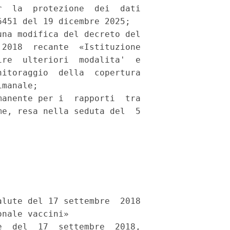
  la  protezione  dei  dati

451 del 19 dicembre 2025; 

na modifica del decreto del

2018  recante  «Istituzione

re  ulteriori  modalita'  e

itoraggio  della  copertura

manale; 

anente per i  rapporti  tra

e, resa nella seduta del  5

lute del 17 settembre  2018

nale vaccini» 

  del  17  settembre  2018,
