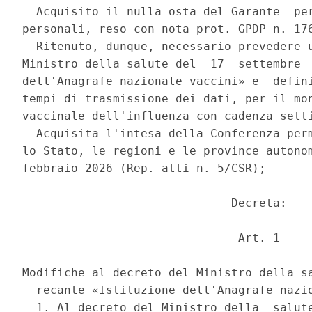
  Acquisito il nulla osta del Garante  per
personali, reso con nota prot. GPDP n. 176
  Ritenuto, dunque, necessario prevedere u
Ministro della salute del  17  settembre  
dell'Anagrafe nazionale vaccini» e  defini
tempi di trasmissione dei dati, per il mon
vaccinale dell'influenza con cadenza setti
  Acquisita l'intesa della Conferenza perm
lo Stato, le regioni e le province autonom
febbraio 2026 (Rep. atti n. 5/CSR); 

                              Decreta: 

                               Art. 1 

Modifiche al decreto del Ministro della sa
  recante «Istituzione dell'Anagrafe nazio
  1. Al decreto del Ministro della  salute