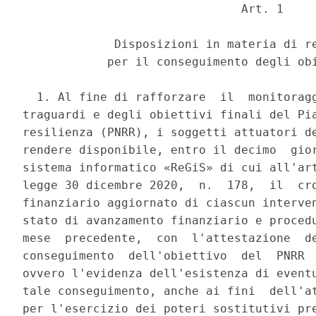
                               Art. 1 

             Disposizioni in materia di re
            per il conseguimento degli obi
  1. Al fine di rafforzare  il  monitoragg
traguardi e degli obiettivi finali del Pia
resilienza (PNRR), i soggetti attuatori de
rendere disponibile, entro il decimo  gior
sistema informatico «ReGiS» di cui all'art
legge 30 dicembre 2020,  n.  178,  il  cro
finanziario aggiornato di ciascun interven
stato di avanzamento finanziario e procedu
mese  precedente,  con  l'attestazione  de
conseguimento  dell'obiettivo  del  PNRR  
ovvero l'evidenza dell'esistenza di eventu
tale conseguimento, anche ai fini  dell'at
per l'esercizio dei poteri sostitutivi pre