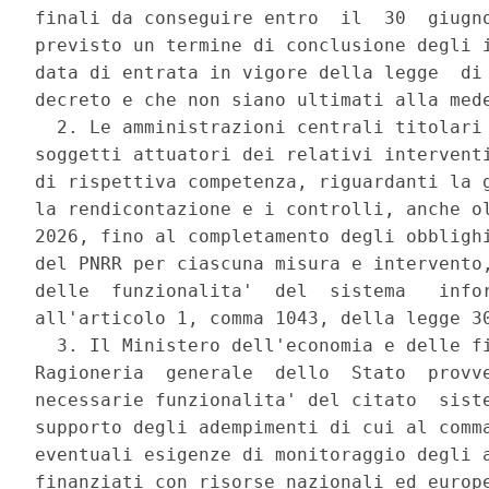
finali da conseguire entro  il  30  giugno
previsto un termine di conclusione degli i
data di entrata in vigore della legge  di 
decreto e che non siano ultimati alla mede
  2. Le amministrazioni centrali titolari 
soggetti attuatori dei relativi interventi
di rispettiva competenza, riguardanti la g
la rendicontazione e i controlli, anche ol
2026, fino al completamento degli obblighi
del PNRR per ciascuna misura e intervento,
delle  funzionalita'  del  sistema   infor
all'articolo 1, comma 1043, della legge 30
  3. Il Ministero dell'economia e delle fi
Ragioneria  generale  dello  Stato  provve
necessarie funzionalita' del citato  siste
supporto degli adempimenti di cui al comma
eventuali esigenze di monitoraggio degli a
finanziati con risorse nazionali ed europe