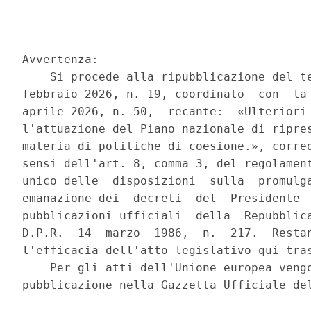
Avvertenza: 

    Si procede alla ripubblicazione del te
febbraio 2026, n. 19, coordinato  con  la 
aprile 2026, n. 50,  recante:  «Ulteriori 
l'attuazione del Piano nazionale di ripres
materia di politiche di coesione.», corred
sensi dell'art. 8, comma 3, del regolament
unico delle  disposizioni  sulla  promulga
emanazione dei  decreti  del  Presidente  
pubblicazioni ufficiali  della  Repubblica
D.P.R.  14  marzo  1986,  n.  217.  Restan
l'efficacia dell'atto legislativo qui tras
    Per gli atti dell'Unione europea vengo
pubblicazione nella Gazzetta Ufficiale del