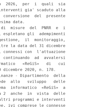
  2026,  per  i  quali  sia

nterventi gia' scaduto alla

 conversione  del  presente

sima data. 

di  misure  del  PNRR  e  i

 espletano gli  adempimenti

estione,  il  monitoraggio,

tre la data del 31 dicembre

 connessi con  l'attuazione

 continuando  ad  avvalersi

matico   «ReGiS»   di   cui

 dicembre 2020, n. 178. 

nanze - Dipartimento  della

de  allo   sviluppo   delle

ma  informatico  «ReGiS»  a

 2  anche  in  vista  delle

ltri programmi e interventi

e, ivi comprese le connesse
