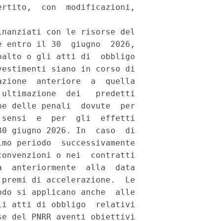
rtito,  con  modificazioni,

nanziati con le risorse del

 entro il 30  giugno  2026,

alto o gli atti di  obbligo

estimenti siano in corso di

zione  anteriore  a  quella

ultimazione  dei   predetti

e delle penali  dovute  per

sensi  e  per  gli  effetti

0 giugno 2026. In  caso  di

mo periodo  successivamente

onvenzioni o nei  contratti

  anteriormente  alla  data

premi di accelerazione.  Le

do si applicano anche  alle

i atti di obbligo  relativi

e del PNRR aventi obiettivi
