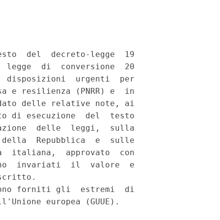
sto  del  decreto-legge  19

 legge  di  conversione  20

 disposizioni  urgenti  per

a e resilienza (PNRR) e  in

ato delle relative note, ai

o di esecuzione  del  testo

zione  delle  leggi,  sulla

della  Repubblica  e  sulle

  italiana,  approvato  con

o  invariati  il  valore  e

critto. 

no forniti gli  estremi  di

l'Unione europea (GUUE). 
