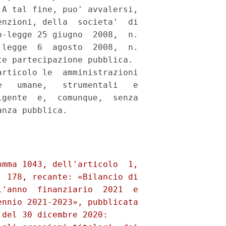
A tal fine, puo' avvalersi,

nzioni, della  societa'  di

-legge 25 giugno  2008,  n.

legge  6  agosto  2008,  n.

e partecipazione pubblica. 

rticolo le  amministrazioni

   umane,   strumentali   e

gente  e,  comunque,  senza
