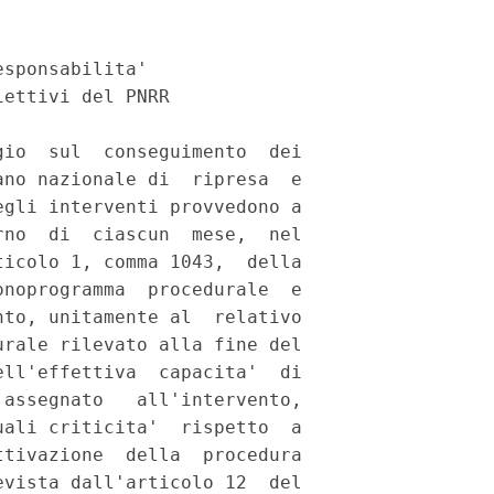
sponsabilita' 

ettivi del PNRR 

io  sul  conseguimento  dei

no nazionale di  ripresa  e

gli interventi provvedono a

no  di  ciascun  mese,  nel

icolo 1, comma 1043,  della

noprogramma  procedurale  e

to, unitamente al  relativo

rale rilevato alla fine del

ll'effettiva  capacita'  di

assegnato   all'intervento,

ali criticita'  rispetto  a

tivazione  della  procedura

vista dall'articolo 12  del
