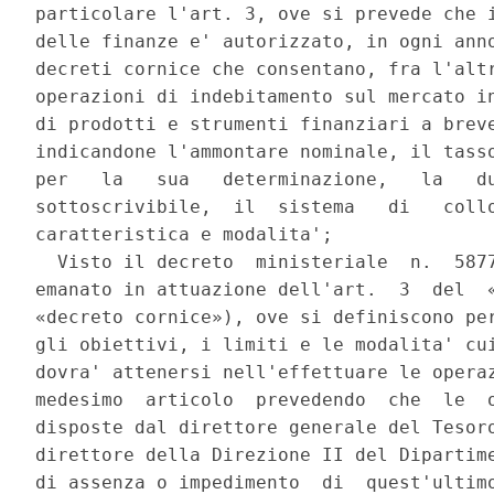
particolare l'art. 3, ove si prevede che i
delle finanze e' autorizzato, in ogni anno
decreti cornice che consentano, fra l'altr
operazioni di indebitamento sul mercato in
di prodotti e strumenti finanziari a breve
indicandone l'ammontare nominale, il tasso
per   la   sua   determinazione,   la   du
sottoscrivibile,  il  sistema   di   collo
caratteristica e modalita'; 

  Visto il decreto  ministeriale  n.  5877
emanato in attuazione dell'art.  3  del  «
«decreto cornice»), ove si definiscono per
gli obiettivi, i limiti e le modalita' cui
dovra' attenersi nell'effettuare le operaz
medesimo  articolo  prevedendo  che  le  o
disposte dal direttore generale del Tesoro
direttore della Direzione II del Dipartime
di assenza o impedimento  di  quest'ultimo