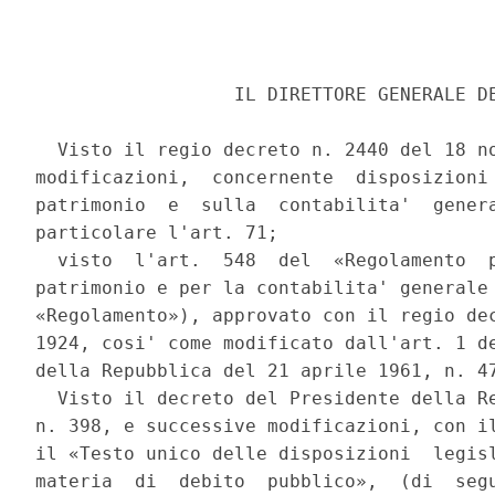
                  IL DIRETTORE GENERALE DE
  Visto il regio decreto n. 2440 del 18 no
modificazioni,  concernente  disposizioni 
patrimonio  e  sulla  contabilita'  genera
particolare l'art. 71; 

  visto  l'art.  548  del  «Regolamento  p
patrimonio e per la contabilita' generale 
«Regolamento»), approvato con il regio dec
1924, cosi' come modificato dall'art. 1 de
della Repubblica del 21 aprile 1961, n. 47
  Visto il decreto del Presidente della Re
n. 398, e successive modificazioni, con il
il «Testo unico delle disposizioni  legisl
materia  di  debito  pubblico»,  (di  segu