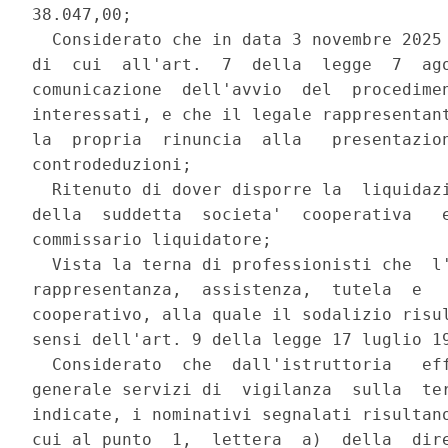
38.047,00; 

  Considerato che in data 3 novembre 2025 
di  cui  all'art.  7  della  legge  7  ago
comunicazione  dell'avvio  del  procedimen
interessati, e che il legale rappresentant
la  propria  rinuncia  alla   presentazion
controdeduzioni; 

  Ritenuto di dover disporre la  liquidazi
della  suddetta  societa'  cooperativa   e
commissario liquidatore; 

  Vista la terna di professionisti che  l'
rappresentanza,  assistenza,  tutela  e   
cooperativo, alla quale il sodalizio risul
sensi dell'art. 9 della legge 17 luglio 19
  Considerato  che  dall'istruttoria   eff
generale servizi di  vigilanza  sulla  ter
indicate, i nominativi segnalati risultano
cui al punto  1,  lettera  a)  della  dire