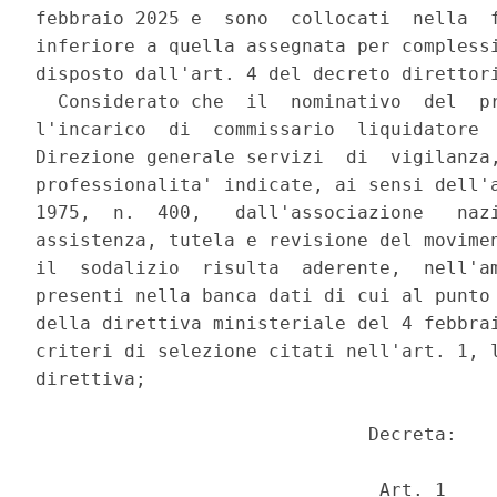
febbraio 2025 e  sono  collocati  nella  f
inferiore a quella assegnata per complessi
disposto dall'art. 4 del decreto direttori
  Considerato che  il  nominativo  del  pr
l'incarico  di  commissario  liquidatore  
Direzione generale servizi  di  vigilanza,
professionalita' indicate, ai sensi dell'a
1975,  n.  400,   dall'associazione   nazi
assistenza, tutela e revisione del movimen
il  sodalizio  risulta  aderente,  nell'am
presenti nella banca dati di cui al punto 
della direttiva ministeriale del 4 febbrai
criteri di selezione citati nell'art. 1, l
direttiva; 

                              Decreta: 

                               Art. 1 
