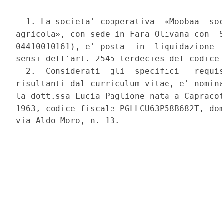
  1. La societa' cooperativa  «Moobaa  soc
agricola», con sede in Fara Olivana con  S
04410010161), e' posta  in  liquidazione  
sensi dell'art. 2545-terdecies del codice 
  2.  Considerati  gli  specifici   requis
risultanti dal curriculum vitae, e' nomina
la dott.ssa Lucia Paglione nata a Capracot
1963, codice fiscale PGLLCU63P58B682T, dom