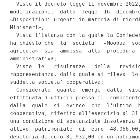
  Visto il decreto-legge 11 novembre 2022,
modificazioni,  dalla  legge  16  dicembre
«Disposizioni urgenti in materia di riordi
Ministeri»; 

  Vista l'istanza con la quale la Confeder
ha chiesto che  la  societa'  «Moobaa  soc
agricola»  sia  ammessa  alla  procedura  
amministrativa; 

  Viste  le   risultanze   della   revisio
rappresentanza, dalla quale si rileva  lo 
suddetta societa' cooperativa; 

  Considerato  quanto  emerge  dalla  visu
effettuata d'ufficio presso il  competente
dalla  quale  si  evince  che  l'ultimo  b
cooperativa, riferito all'esercizio al 31 
una condizione di sostanziale insolvenza i
attivo  patrimoniale  di  euro  48.066,00,
debitoria di euro 81.932,00 ed un patrimon