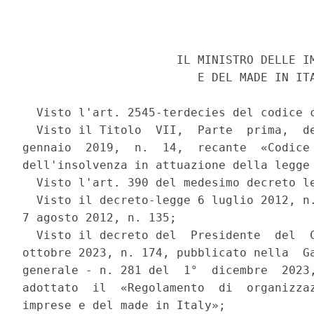
                      IL MINISTRO DELLE IM
                         E DEL MADE IN ITA
  Visto l'art. 2545-terdecies del codice c
  Visto il Titolo  VII,  Parte  prima,  de
gennaio  2019,  n.  14,  recante  «Codice 
dell'insolvenza in attuazione della legge 
  Visto l'art. 390 del medesimo decreto le
  Visto il decreto-legge 6 luglio 2012, n.
7 agosto 2012, n. 135; 

  Visto il decreto del  Presidente  del  C
ottobre 2023, n. 174, pubblicato nella  Ga
generale - n. 281 del  1°  dicembre  2023,
adottato  il  «Regolamento  di  organizzaz
imprese e del made in Italy»; 
