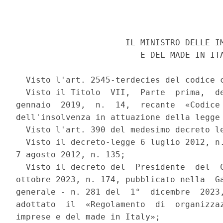
                      IL MINISTRO DELLE IM
                         E DEL MADE IN ITA
  Visto l'art. 2545-terdecies del codice c
  Visto il Titolo  VII,  Parte  prima,  de
gennaio  2019,  n.  14,  recante  «Codice 
dell'insolvenza in attuazione della legge 
  Visto l'art. 390 del medesimo decreto le
  Visto il decreto-legge 6 luglio 2012, n.
7 agosto 2012, n. 135; 

  Visto il decreto del  Presidente  del  C
ottobre 2023, n. 174, pubblicato nella  Ga
generale - n. 281 del  1°  dicembre  2023,
adottato  il  «Regolamento  di  organizzaz
imprese e del made in Italy»; 
