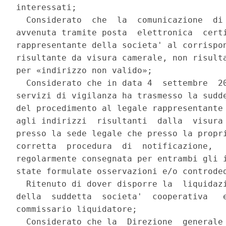
interessati; 

  Considerato  che  la  comunicazione  di 
avvenuta tramite posta  elettronica  certi
rappresentante della societa' al corrispon
risultante da visura camerale, non risulta
per «indirizzo non valido»; 

  Considerato che in data 4  settembre  20
servizi di vigilanza ha trasmesso la sudde
del procedimento al legale rappresentante 
agli indirizzi  risultanti  dalla  visura 
presso la sede legale che presso la propri
corretta  procedura  di  notificazione,   
regolarmente consegnata per entrambi gli i
state formulate osservazioni e/o controded
  Ritenuto di dover disporre la  liquidazi
della  suddetta  societa'  cooperativa   e
commissario liquidatore; 

  Considerato che la  Direzione  generale 