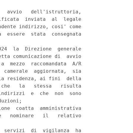
  avvio   dell'istruttoria,

ficata  inviata  al  legale

dente indirizzo, cosi' come

  essere  stata  consegnata

24  la  Direzione  generale

tta comunicazione di  avvio

a  mezzo  raccomandata  A/R

 camerale  aggiornata,  sia

a residenza, ai fini  della

che   la   stessa   risulta

ndirizzi  e  che  non  sono

uzioni; 

one  coatta  amministrativa

   nominare   il   relativo

 servizi  di  vigilanza  ha
