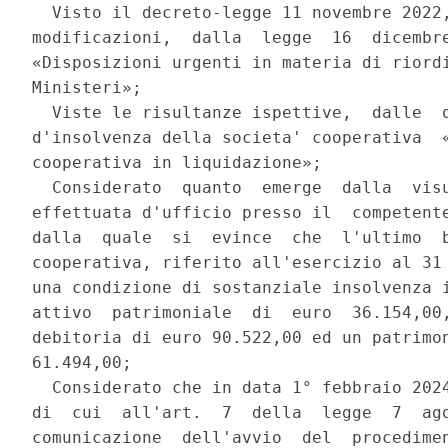
  Visto il decreto-legge 11 novembre 2022,
modificazioni,  dalla  legge  16  dicembre
«Disposizioni urgenti in materia di riordi
Ministeri»; 

  Viste le risultanze ispettive,  dalle  q
d'insolvenza della societa' cooperativa  «
cooperativa in liquidazione»; 

  Considerato  quanto  emerge  dalla  visu
effettuata d'ufficio presso il  competente
dalla  quale  si  evince  che  l'ultimo  b
cooperativa, riferito all'esercizio al 31 
una condizione di sostanziale insolvenza i
attivo  patrimoniale  di  euro  36.154,00,
debitoria di euro 90.522,00 ed un patrimon
61.494,00; 

  Considerato che in data 1° febbraio 2024
di  cui  all'art.  7  della  legge  7  ago
comunicazione  dell'avvio  del  procedimen