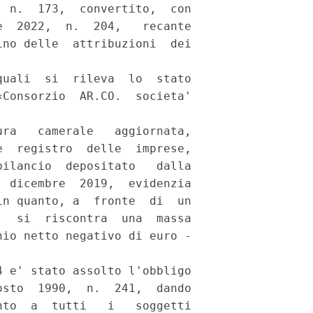
 n.  173,  convertito,  con

  2022,  n.  204,   recante

no delle  attribuzioni  dei

uali  si  rileva  lo  stato

Consorzio  AR.CO.  societa'

ra   camerale   aggiornata,

  registro  delle  imprese,

ilancio  depositato   dalla

 dicembre  2019,  evidenzia

n quanto, a  fronte  di  un

  si  riscontra  una  massa

io netto negativo di euro -

 e' stato assolto l'obbligo

sto  1990,  n.  241,  dando

to  a  tutti   i   soggetti
