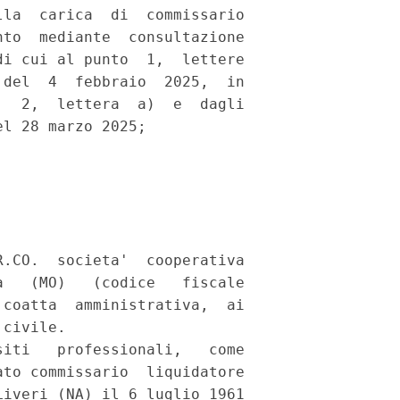
la  carica  di  commissario

to  mediante  consultazione

i cui al punto  1,  lettere

del  4  febbraio  2025,  in

  2,  lettera  a)  e  dagli

l 28 marzo 2025; 

.CO.  societa'  cooperativa

   (MO)   (codice   fiscale

coatta  amministrativa,  ai

civile. 

iti   professionali,   come

to commissario  liquidatore

iveri (NA) il 6 luglio 1961
