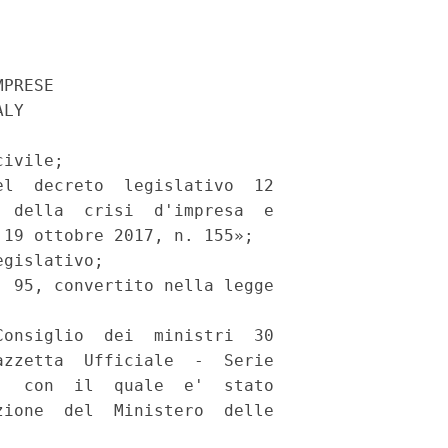
PRESE 

LY 

ivile; 

l  decreto  legislativo  12

 della  crisi  d'impresa  e

19 ottobre 2017, n. 155»; 

gislativo; 

 95, convertito nella legge

onsiglio  dei  ministri  30

zzetta  Ufficiale  -  Serie

  con  il  quale  e'  stato

ione  del  Ministero  delle
