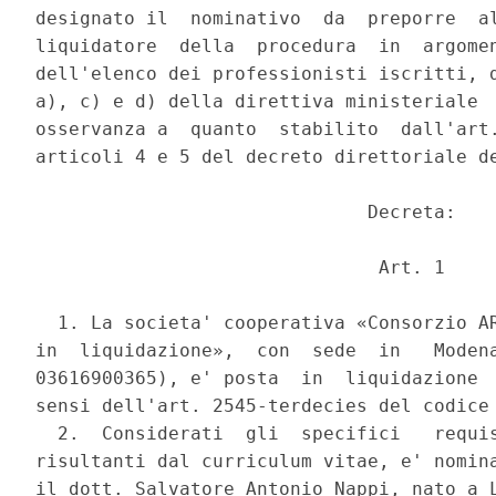
designato il  nominativo  da  preporre  al
liquidatore  della  procedura  in  argomen
dell'elenco dei professionisti iscritti, d
a), c) e d) della direttiva ministeriale  
osservanza a  quanto  stabilito  dall'art.
articoli 4 e 5 del decreto direttoriale de
                              Decreta: 

                               Art. 1 

  1. La societa' cooperativa «Consorzio AR
in  liquidazione»,  con  sede  in   Modena
03616900365), e' posta  in  liquidazione  
sensi dell'art. 2545-terdecies del codice 
  2.  Considerati  gli  specifici   requis
risultanti dal curriculum vitae, e' nomina
il dott. Salvatore Antonio Nappi, nato a L