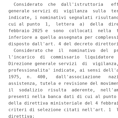
  Considerato  che  dall'istruttoria   eff
generale servizi di  vigilanza  sulla  ter
indicate, i nominativi segnalati risultano
cui al punto  1,  lettera  a)  della  dire
febbraio 2025 e  sono  collocati  nella  f
inferiore a quella assegnata per complessi
disposto dall'art. 4 del decreto direttori
  Considerato che  il  nominativo  del  pr
l'incarico  di  commissario  liquidatore  
Direzione generale servizi  di  vigilanza,
professionalita' indicate, ai sensi dell'a
1975,  n.  400,   dall'associazione   nazi
assistenza, tutela e revisione del movimen
il  sodalizio  risulta  aderente,  nell'am
presenti nella banca dati di cui al punto 
della direttiva ministeriale del 4 febbrai
criteri di selezione citati nell'art. 1  l
direttiva; 
