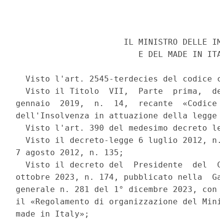
                      IL MINISTRO DELLE IM
                         E DEL MADE IN ITA
  Visto l'art. 2545-terdecies del codice c
  Visto il Titolo  VII,  Parte  prima,  de
gennaio  2019,  n.  14,  recante  «Codice 
dell'Insolvenza in attuazione della legge 
  Visto l'art. 390 del medesimo decreto le
  Visto il decreto-legge 6 luglio 2012, n.
7 agosto 2012, n. 135; 

  Visto il decreto del  Presidente  del  C
ottobre 2023, n. 174, pubblicato nella  Ga
generale n. 281 del 1° dicembre 2023, con 
il «Regolamento di organizzazione del Mini
made in Italy»; 
