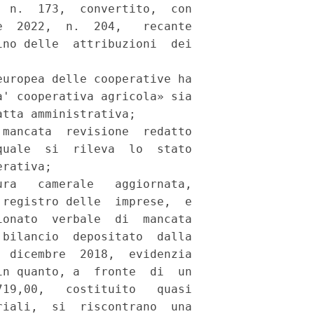
 n.  173,  convertito,  con

  2022,  n.  204,   recante

no delle  attribuzioni  dei

uropea delle cooperative ha

' cooperativa agricola» sia

tta amministrativa; 

mancata  revisione  redatto

uale  si  rileva  lo  stato

rativa; 

ra   camerale   aggiornata,

registro delle  imprese,  e

onato  verbale  di  mancata

bilancio  depositato  dalla

 dicembre  2018,  evidenzia

n quanto, a  fronte  di  un

19,00,   costituito   quasi

iali,  si  riscontrano  una
