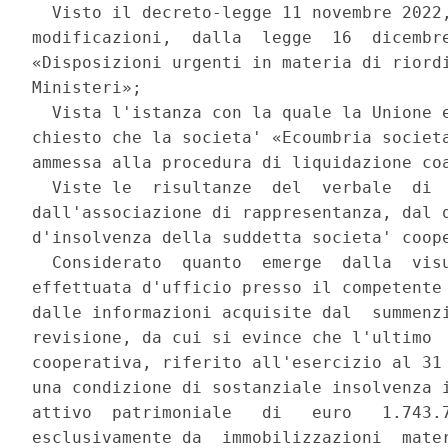
  Visto il decreto-legge 11 novembre 2022,
modificazioni,  dalla  legge  16  dicembre
«Disposizioni urgenti in materia di riordi
Ministeri»; 

  Vista l'istanza con la quale la Unione e
chiesto che la societa' «Ecoumbria societa
ammessa alla procedura di liquidazione coa
  Viste le  risultanze  del  verbale  di  
dall'associazione di rappresentanza, dal q
d'insolvenza della suddetta societa' coope
  Considerato  quanto  emerge  dalla  visu
effettuata d'ufficio presso il competente 
dalle informazioni acquisite dal  summenzi
revisione, da cui si evince che l'ultimo  
cooperativa, riferito all'esercizio al 31 
una condizione di sostanziale insolvenza i
attivo  patrimoniale   di   euro   1.743.7
esclusivamente da  immobilizzazioni  mater