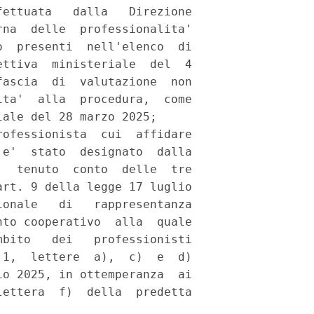
ettuata   dalla   Direzione

na  delle  professionalita'

  presenti  nell'elenco  di

ttiva  ministeriale  del  4

ascia  di  valutazione  non

ta'  alla  procedura,  come

ale del 28 marzo 2025; 

ofessionista  cui  affidare

e'  stato  designato  dalla

  tenuto  conto  delle  tre

rt. 9 della legge 17 luglio

onale   di   rappresentanza

to cooperativo  alla  quale

bito   dei   professionisti

1,  lettere  a),  c)  e  d)

o 2025, in ottemperanza  ai

ettera  f)  della  predetta
