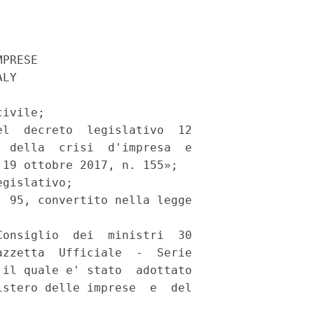
PRESE 

LY 

ivile; 

l  decreto  legislativo  12

 della  crisi  d'impresa  e

19 ottobre 2017, n. 155»; 

gislativo; 

 95, convertito nella legge

onsiglio  dei  ministri  30

zzetta  Ufficiale  -  Serie

il quale e' stato  adottato

stero delle imprese  e  del
