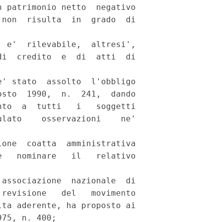
 patrimonio netto  negativo

non  risulta  in  grado  di

 e'  rilevabile,  altresi',

i  credito  e  di  atti  di

' stato  assolto  l'obbligo

sto  1990,  n.  241,  dando

to  a  tutti   i   soggetti

lato    osservazioni    ne'

one  coatta  amministrativa

   nominare   il   relativo

associazione  nazionale  di

revisione   del   movimento

ta aderente, ha proposto ai

75, n. 400; 
