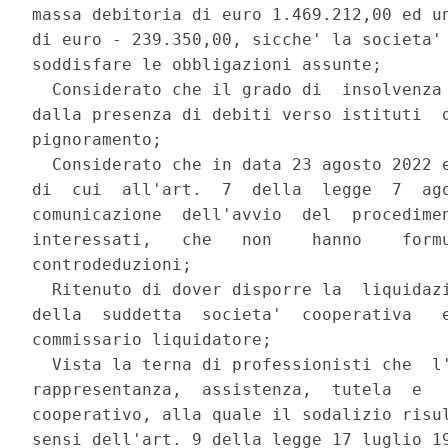
massa debitoria di euro 1.469.212,00 ed un
di euro - 239.350,00, sicche' la societa' 
soddisfare le obbligazioni assunte; 

  Considerato che il grado di  insolvenza 
dalla presenza di debiti verso istituti  d
pignoramento; 

  Considerato che in data 23 agosto 2022 e
di  cui  all'art.  7  della  legge  7  ago
comunicazione  dell'avvio  del  procedimen
interessati,   che   non    hanno    formu
controdeduzioni; 

  Ritenuto di dover disporre la  liquidazi
della  suddetta  societa'  cooperativa   e
commissario liquidatore; 

  Vista la terna di professionisti che  l'
rappresentanza,  assistenza,  tutela  e   
cooperativo, alla quale il sodalizio risul
sensi dell'art. 9 della legge 17 luglio 19