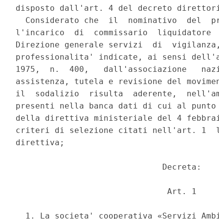
disposto dall'art. 4 del decreto direttori
  Considerato che  il  nominativo  del  pr
l'incarico  di  commissario  liquidatore  
Direzione generale servizi  di  vigilanza,
professionalita' indicate, ai sensi dell'a
1975,  n.  400,   dall'associazione   nazi
assistenza, tutela e revisione del movimen
il  sodalizio  risulta  aderente,  nell'am
presenti nella banca dati di cui al punto 
della direttiva ministeriale del 4 febbrai
criteri di selezione citati nell'art. 1  l
direttiva; 

                              Decreta: 

                               Art. 1 

  1. La societa' cooperativa «Servizi Ambi