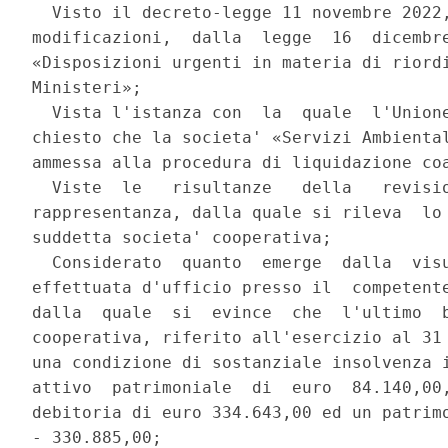
  Visto il decreto-legge 11 novembre 2022,
modificazioni,  dalla  legge  16  dicembre
«Disposizioni urgenti in materia di riordi
Ministeri»; 

  Vista l'istanza con  la  quale  l'Unione
chiesto che la societa' «Servizi Ambiental
ammessa alla procedura di liquidazione coa
  Viste  le   risultanze   della   revisio
rappresentanza, dalla quale si rileva  lo 
suddetta societa' cooperativa; 

  Considerato  quanto  emerge  dalla  visu
effettuata d'ufficio presso il  competente
dalla  quale  si  evince  che  l'ultimo  b
cooperativa, riferito all'esercizio al 31 
una condizione di sostanziale insolvenza i
attivo  patrimoniale  di  euro  84.140,00,
debitoria di euro 334.643,00 ed un patrimo
- 330.885,00; 
