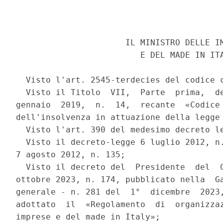
                      IL MINISTRO DELLE IM
                         E DEL MADE IN ITA
  Visto l'art. 2545-terdecies del codice c
  Visto il Titolo  VII,  Parte  prima,  de
gennaio  2019,  n.  14,  recante  «Codice 
dell'insolvenza in attuazione della legge 
  Visto l'art. 390 del medesimo decreto le
  Visto il decreto-legge 6 luglio 2012, n.
7 agosto 2012, n. 135; 

  Visto il decreto del  Presidente  del  C
ottobre 2023, n. 174, pubblicato nella  Ga
generale - n. 281 del  1°  dicembre  2023,
adottato  il  «Regolamento  di  organizzaz
imprese e del made in Italy»; 
