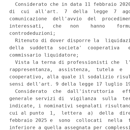
  Considerato che in data 11 febbraio 2020
di  cui  all'art.  7  della  legge  7  ago
comunicazione  dell'avvio  del  procedimen
interessati,   che   non    hanno    formu
controdeduzioni; 

  Ritenuto di dover disporre la  liquidazi
della  suddetta  societa'  cooperativa   e
commissario liquidatore; 

  Vista la terna di professionisti che  l'
rappresentanza,  assistenza,  tutela  e   
cooperativo, alla quale il sodalizio risul
sensi dell'art. 9 della legge 17 luglio 19
  Considerato  che  dall'istruttoria   eff
generale servizi di  vigilanza  sulla  ter
indicate, i nominativi segnalati risultano
cui al punto  1,  lettera  a)  della  dire
febbraio 2025 e  sono  collocati  nella  f
inferiore a quella assegnata per complessi