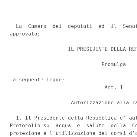
  La  Camera  dei  deputati  ed  il  Senat
approvato; 

                   IL PRESIDENTE DELLA REP
                              Promulga 

la seguente legge: 

                               Art. 1 

                    Autorizzazione alla ra
  1. Il Presidente della Repubblica e' aut
Protocollo su  acqua  e  salute  della  Co
protezione e l'utilizzazione dei corsi d'a