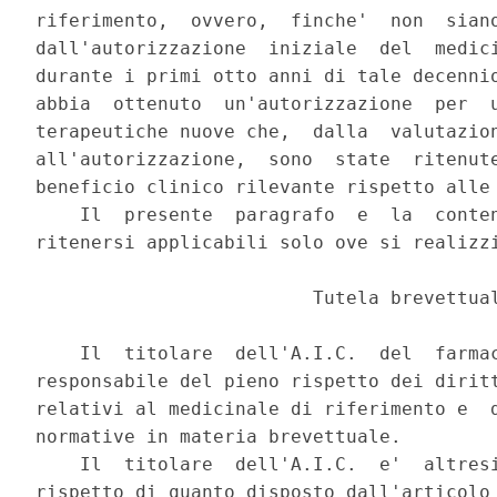
riferimento,  ovvero,  finche'  non  siano
dall'autorizzazione  iniziale  del  medici
durante i primi otto anni di tale decennio
abbia  ottenuto  un'autorizzazione  per  u
terapeutiche nuove che,  dalla  valutazion
all'autorizzazione,  sono  state  ritenute
beneficio clinico rilevante rispetto alle 
    Il  presente  paragrafo  e  la  conten
ritenersi applicabili solo ove si realizzi
                         Tutela brevettual
    Il  titolare  dell'A.I.C.  del  farmac
responsabile del pieno rispetto dei diritt
relativi al medicinale di riferimento e  d
normative in materia brevettuale. 

    Il  titolare  dell'A.I.C.  e'  altresi
rispetto di quanto disposto dall'articolo 