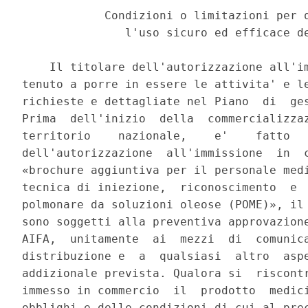
            Condizioni o limitazioni per q
               l'uso sicuro ed efficace de
    Il titolare dell'autorizzazione all'im
tenuto a porre in essere le attivita' e le
richieste e dettagliate nel Piano  di  ges
Prima  dell'inizio  della  commercializzaz
territorio    nazionale,    e'    fatto   
dell'autorizzazione  all'immissione  in  c
«brochure aggiuntiva per il personale medi
tecnica di iniezione,  riconoscimento  e  
polmonare da soluzioni oleose (POME)», il 
sono soggetti alla preventiva approvazione
AIFA,  unitamente  ai  mezzi  di  comunica
distribuzione e  a  qualsiasi  altro  aspe
addizionale prevista. Qualora si  riscontr
immesso in commercio  il  prodotto  medici
obblighi e delle condizioni di cui al prec