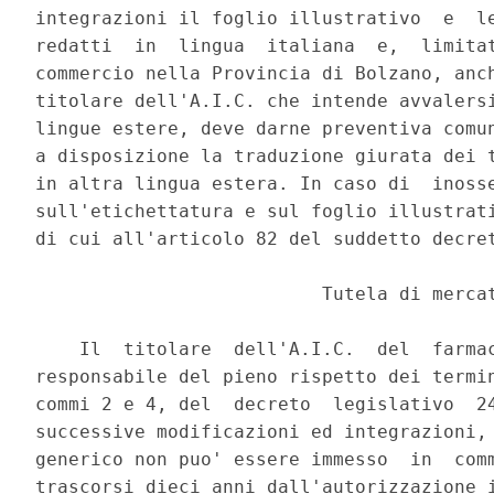
integrazioni il foglio illustrativo  e  le
redatti  in  lingua  italiana  e,  limitat
commercio nella Provincia di Bolzano, anch
titolare dell'A.I.C. che intende avvalersi
lingue estere, deve darne preventiva comun
a disposizione la traduzione giurata dei t
in altra lingua estera. In caso di  inosse
sull'etichettatura e sul foglio illustrati
di cui all'articolo 82 del suddetto decret
                          Tutela di mercat
    Il  titolare  dell'A.I.C.  del  farmac
responsabile del pieno rispetto dei termin
commi 2 e 4, del  decreto  legislativo  24
successive modificazioni ed integrazioni, 
generico non puo' essere immesso  in  comm
trascorsi dieci anni dall'autorizzazione i