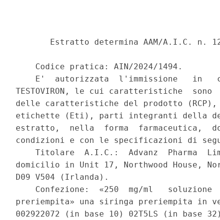
       Estratto determina AAM/A.I.C. n. 12
    Codice pratica: AIN/2024/1494. 

    E'  autorizzata  l'immissione   in   c
TESTOVIRON, le cui caratteristiche  sono  
delle caratteristiche del prodotto (RCP), 
etichette (Eti), parti integranti della de
estratto,  nella  forma  farmaceutica,  do
condizioni e con le specificazioni di segu
    Titolare  A.I.C.:  Advanz  Pharma  Lim
domicilio in Unit 17, Northwood House, Nor
D09 V504 (Irlanda). 

    Confezione:  «250  mg/ml   soluzione  
preriempita» una siringa preriempita in ve
002922072 (in base 10) 02T5LS (in base 32)