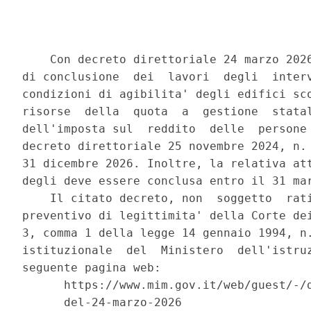
    Con decreto direttoriale 24 marzo 2026
di conclusione  dei  lavori  degli  interv
condizioni di agibilita' degli edifici sco
risorse  della  quota  a  gestione  statal
dell'imposta sul  reddito  delle  persone 
decreto direttoriale 25 novembre 2024, n. 
31 dicembre 2026. Inoltre, la relativa att
degli deve essere conclusa entro il 31 mar
    Il citato decreto, non  soggetto  rati
preventivo di legittimita' della Corte dei
3, comma 1 della legge 14 gennaio 1994, n.
istituzionale  del  Ministero  dell'istruz
seguente pagina web: 

      https://www.mim.gov.it/web/guest/-/d