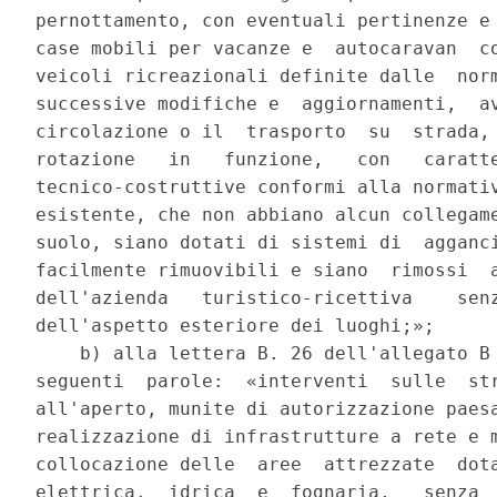
pernottamento, con eventuali pertinenze e 
case mobili per vacanze e  autocaravan  co
veicoli ricreazionali definite dalle  norm
successive modifiche e  aggiornamenti,  av
circolazione o il  trasporto  su  strada, 
rotazione   in   funzione,   con   caratte
tecnico-costruttive conformi alla normativ
esistente, che non abbiano alcun collegame
suolo, siano dotati di sistemi di  agganci
facilmente rimuovibili e siano  rimossi  a
dell'azienda   turistico-ricettiva    senz
dell'aspetto esteriore dei luoghi;»; 

    b) alla lettera B. 26 dell'allegato B 
seguenti  parole:  «interventi  sulle  str
all'aperto, munite di autorizzazione paesa
realizzazione di infrastrutture a rete e m
collocazione delle  aree  attrezzate  dota
elettrica,  idrica  e  fognaria,   senza  