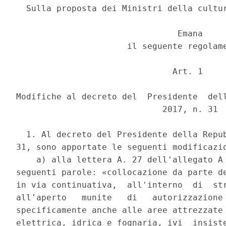
  Sulla proposta dei Ministri della cultur
                                Emana 

                      il seguente regolame
                               Art. 1 

Modifiche al decreto del  Presidente  dell
                             2017, n. 31 

  1. Al decreto del Presidente della Repub
31, sono apportate le seguenti modificazio
    a) alla lettera A. 27 dell'allegato A 
seguenti parole: «collocazione da parte de
in via continuativa,  all'interno  di  str
all'aperto   munite   di   autorizzazione 
specificamente anche alle aree attrezzate 
elettrica, idrica e fognaria, ivi  insiste