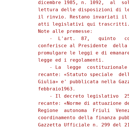
          dicembre 1985, n. 1092,  al  sol
          lettura delle disposizioni di le
          il rinvio. Restano invariati il 
          atti legislativi qui trascritti.
          Note alle premesse: 

              -  L'art.  87,   quinto   co
          conferisce al Presidente  della 
          promulgare le leggi e di emanare
          legge ed i regolamenti. 

              - La  legge  costituzionale 
          recante: «Statuto speciale  dell
          Giulia» e' pubblicata nella Gazz
          febbraio1963. 

              - Il decreto legislativo  25
          recante: «Norme di attuazione de
          Regione  autonoma  Friuli  Venez
          coordinamento della finanza pubb
          Gazzetta Ufficiale n. 299 del 21