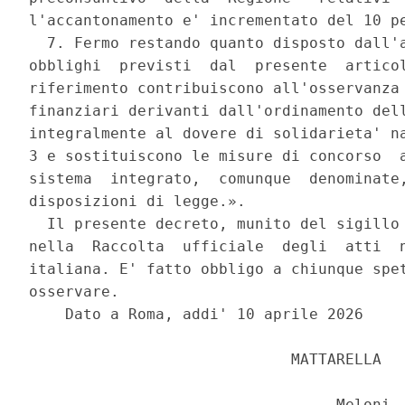
l'accantonamento e' incrementato del 10 pe
  7. Fermo restando quanto disposto dall'a
obblighi  previsti  dal  presente  articol
riferimento contribuiscono all'osservanza 
finanziari derivanti dall'ordinamento dell
integralmente al dovere di solidarieta' na
3 e sostituiscono le misure di concorso  a
sistema  integrato,  comunque  denominate,
disposizioni di legge.». 

  Il presente decreto, munito del sigillo 
nella  Raccolta  ufficiale  degli  atti  n
italiana. E' fatto obbligo a chiunque spet
osservare. 

    Dato a Roma, addi' 10 aprile 2026 

                             MATTARELLA 

                                  Meloni, 