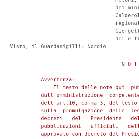
                                  dei mini
                                  Calderol
                                  regional
                                  Giorgett
                                  delle fi
                                    N O T 
          Avvertenza: 

              Il testo delle note qui  pub
          dall'amministrazione  competente
          dell'art.10, comma 3, del testo 
          sulla  promulgazione  delle  leg
          decreti   del   Presidente   del
          pubblicazioni   ufficiali   dell
          approvato con decreto del Presid