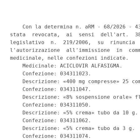
    Con la determina n. aRM - 68/2026 - 43
stata  revocata,  ai  sensi  dell'art.  38
legislativo  n.  219/2006,  su  rinuncia  
l'autorizzazione  all'immissione  in  comm
medicinale, nelle confezioni indicate. 

    Medicinale: ACICLOVIR ALFASIGMA. 

    Confezione: 034311023. 

    Descrizione: «400 mg compresse» 25 com
    Confezione: 034311047. 

    Descrizione: «8% sospensione orale» fl
    Confezione: 034311050. 

    Descrizione: «5% crema» tubo da 10 g. 
    Confezione: 034311062. 

    Descrizione: «5% crema» tubo da 3 g. 

    Confezione: 034311074. 
