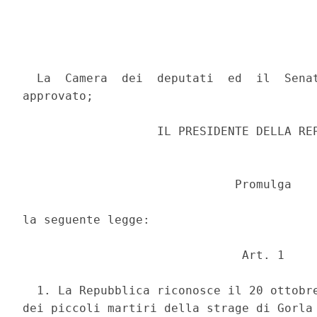
  La  Camera  dei  deputati  ed  il  Senat
approvato; 

                   IL PRESIDENTE DELLA REP
                              Promulga 

la seguente legge: 

                               Art. 1 

  1. La Repubblica riconosce il 20 ottobre
dei piccoli martiri della strage di Gorla 