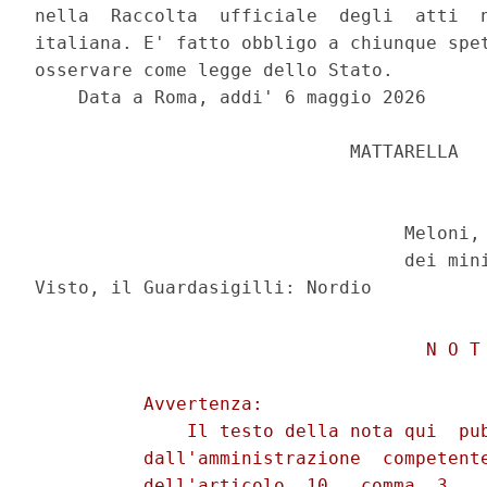
nella  Raccolta  ufficiale  degli  atti  n
italiana. E' fatto obbligo a chiunque spet
osservare come legge dello Stato. 

    Data a Roma, addi' 6 maggio 2026 

                             MATTARELLA 

                                  Meloni, 
                                  dei mini
                                    N O T 
          Avvertenza: 

              Il testo della nota qui  pub
          dall'amministrazione  competente
          dell'articolo  10,  comma  3,   