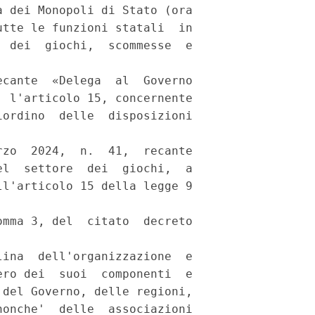
 dei Monopoli di Stato (ora

tte le funzioni statali  in

 dei  giochi,  scommesse  e

cante  «Delega  al  Governo

 l'articolo 15, concernente

ordino  delle  disposizioni

zo  2024,  n.  41,  recante

l  settore  dei  giochi,  a

l'articolo 15 della legge 9

mma 3, del  citato  decreto

ina  dell'organizzazione  e

ro dei  suoi  componenti  e

del Governo, delle regioni,

onche'  delle  associazioni
