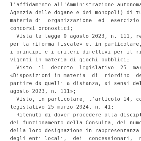
l'affidamento all'Amministrazione autonoma
Agenzia delle dogane e dei monopoli) di tu
materia di  organizzazione  ed  esercizio 
concorsi pronostici; 

  Vista la legge 9 agosto 2023, n. 111, re
per la riforma fiscale» e, in particolare,
i principi e i criteri direttivi per il ri
vigenti in materia di giochi pubblici; 

  Visto  il  decreto  legislativo  25  mar
«Disposizioni in materia  di  riordino  de
partire da quelli a distanza, ai sensi del
agosto 2023, n. 111»; 

  Visto, in particolare, l'articolo 14, co
legislativo 25 marzo 2024, n. 41; 

  Ritenuto di dover procedere alla discipl
del funzionamento della Consulta, del nume
della loro designazione in rappresentanza 
degli enti locali,  dei  concessionari,  n