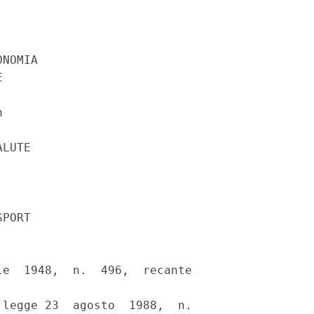
NOMIA 

 

 

LUTE 

PORT 

e  1948,  n.  496,  recante

legge 23  agosto  1988,  n.
