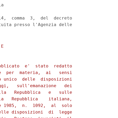
a 

4,  comma  3,  del  decreto

uita presso l'Agenzia delle

cato; 
                  h) decreti di variazione del bilancio dello  Stato,
          di accertamento dei residui e  di  assenso  preventivo  del
          Ministero del tesoro all'impegno di spese correnti a carico
          di esercizi successivi; 
                  i) atti  per  il  cui  corso  sia  stato  impartito
          l'ordine scritto del Ministro; 
                  l)  atti  che  il  Presidente  del  Consiglio   dei
          Ministri richieda di sottoporre temporaneamente a controllo
          preventivo  o  che  la  Corte   dei 