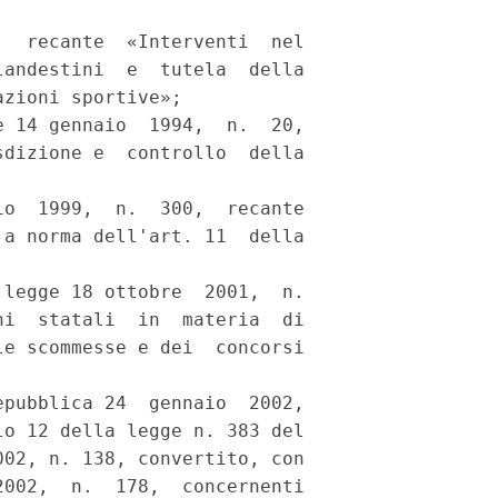
  recante  «Interventi  nel

andestini  e  tutela  della

zioni sportive»; 

 14 gennaio  1994,  n.  20,

dizione e  controllo  della

o  1999,  n.  300,  recante

a norma dell'art. 11  della

legge 18 ottobre  2001,  n.

i  statali  in  materia  di

e scommesse e dei  concorsi

pubblica 24  gennaio  2002,

o 12 della legge n. 383 del

02, n. 138, convertito, con

002,  n.  178,  concernenti
