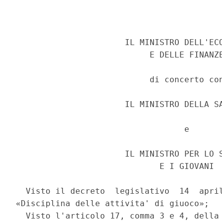
                      IL MINISTRO DELL'ECO
                           E DELLE FINANZE
                           di concerto con
                      IL MINISTRO DELLA SA
                                  e 

                      IL MINISTRO PER LO S
                             E I GIOVANI 

  Visto il decreto  legislativo  14  april
«Disciplina delle attivita' di giuoco»; 

  Visto l'articolo 17, comma 3 e 4, della 