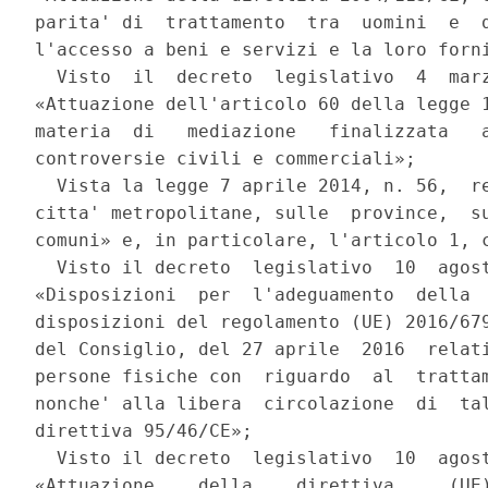
parita' di  trattamento  tra  uomini  e  d
l'accesso a beni e servizi e la loro forni
  Visto  il  decreto  legislativo  4  marz
«Attuazione dell'articolo 60 della legge 1
materia  di   mediazione   finalizzata   a
controversie civili e commerciali»; 

  Vista la legge 7 aprile 2014, n. 56,  re
citta' metropolitane, sulle  province,  su
comuni» e, in particolare, l'articolo 1, c
  Visto il decreto  legislativo  10  agost
«Disposizioni  per  l'adeguamento  della  
disposizioni del regolamento (UE) 2016/679
del Consiglio, del 27 aprile  2016  relati
persone fisiche con  riguardo  al  trattam
nonche' alla libera  circolazione  di  tal
direttiva 95/46/CE»; 

  Visto il decreto  legislativo  10  agost
«Attuazione    della    direttiva     (UE)