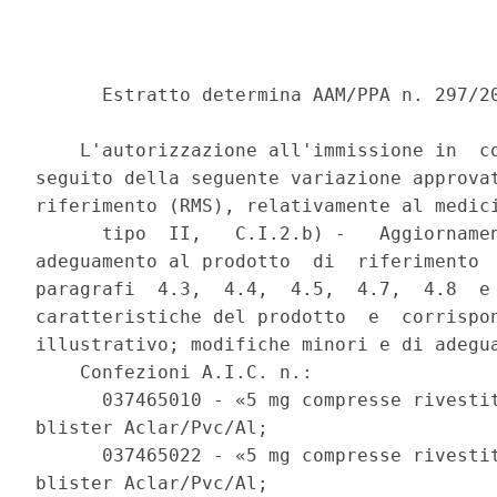
      Estratto determina AAM/PPA n. 297/20
    L'autorizzazione all'immissione in  co
seguito della seguente variazione approvat
riferimento (RMS), relativamente al medici
      tipo  II,   C.I.2.b) -   Aggiornamen
adeguamento al prodotto  di  riferimento  
paragrafi  4.3,  4.4,  4.5,  4.7,  4.8  e 
caratteristiche del prodotto  e  corrispon
illustrativo; modifiche minori e di adegua
    Confezioni A.I.C. n.: 

      037465010 - «5 mg compresse rivestit
blister Aclar/Pvc/Al; 

      037465022 - «5 mg compresse rivestit
blister Aclar/Pvc/Al; 
