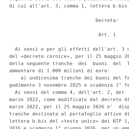
di cui all'art. 3, comma 1, lettera b-bis 
                              Decreta: 

                               Art. 1 

  Ai sensi e per gli effetti dell'art. 3 d
del «decreto cornice», per il 25 maggio 20
della seguente tranche  dei  buoni  del  T
ammontare di 1.000 milioni di euro: 

    a) undicesima tranche dei buoni del Te
godimento 3 novembre 2025 e scadenza 1° fe
  Ai sensi del comma 4, dell'art. 2, del  
marzo 2022, come modificato dal decreto di
marzo 2022, per il 25 maggio 2026 e'  disp
tranche destinata al portafoglio attivo di
lettera b-bis del «testo unico» dei BTP 1,
2016 e scadenza 1° giugno 2026, per un amm