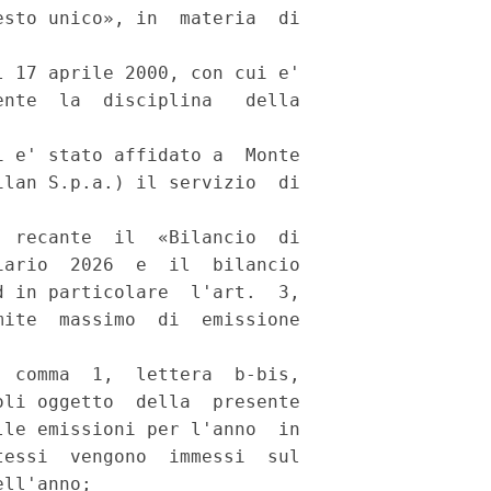
sto unico», in  materia  di

 17 aprile 2000, con cui e'

nte  la  disciplina   della

 e' stato affidato a  Monte

lan S.p.a.) il servizio  di

 recante  il  «Bilancio  di

ario  2026  e  il  bilancio

 in particolare  l'art.  3,

ite  massimo  di  emissione

 comma  1,  lettera  b-bis,

li oggetto  della  presente

le emissioni per l'anno  in

essi  vengono  immessi  sul

ll'anno; 
