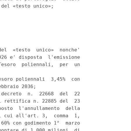
del «testo unico»; 

el  «testo  unico»  nonche'

26 e' disposta  l'emissione

esoro  poliennali,  per  un

soro poliennali  3,45%  con

bbraio 2036; 

decreto  n.  22668  del  22

 rettifica n. 22885 del  23

osto  l'annullamento  della

 cui all'art. 3,  comma  1,

60% con godimento 1°  marzo

ontare di 1.000 milioni  di
