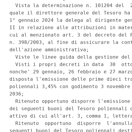
  Vista la determinazione n. 101204 del  2
quale il direttore generale del Tesoro ha 
1° gennaio 2024 la delega al dirigente gen
II in relazione alle attribuzioni in mater
cui al menzionato art. 3 del decreto del P
n. 398/2003, al fine di assicurare la cont
dell'azione amministrativa; 

  Viste le linee guida della gestione del 
  Visti i propri decreti in data  30  otto
nonche' 29 gennaio, 26 febbraio e 27 marzo
disposta l'emissione delle prime dieci tra
poliennali 3,45% con godimento 3 novembre 
2036; 

  Ritenuto opportuno disporre l'emissione 
dei seguenti buoni del Tesoro poliennali d
attivo di cui all'art. 3, comma 1, lettera
  Ritenuto  opportuno  disporre  l'annulla
seguenti buoni del Tesoro poliennali desti