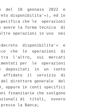


  del  10  gennaio  2022  e

eto disponibilita'»), ed in

pecifica che le  operazioni

 avere la forma tecnica  di

ltre operazioni in uso  nei

decreto  disponibilita'»  e

ce  che  le  operazioni  di

tra  l'altro,  sui  mercati

mentati per  le  operazioni

  depositati  in  un  conto

 affidato  il  servizio  di

del direttore generale  del

, oppure in conti specifici

ni finanziarie che svolgono

zionali di  titoli,  ovvero

presso la Banca; 
