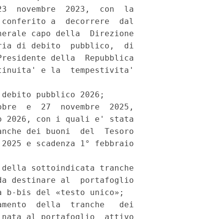
3  novembre  2023,  con  la

conferito a  decorrere  dal

erale capo della  Direzione

ia di debito  pubblico,  di

residente della  Repubblica

inuita' e la  tempestivita'

debito pubblico 2026; 

bre  e  27  novembre  2025,

 2026, con i quali e' stata

nche dei buoni  del  Tesoro

2025 e scadenza 1° febbraio

della sottoindicata tranche

a destinare al  portafoglio

 b-bis del «testo unico»; 

mento  della  tranche   dei

nata al portafoglio  attivo
