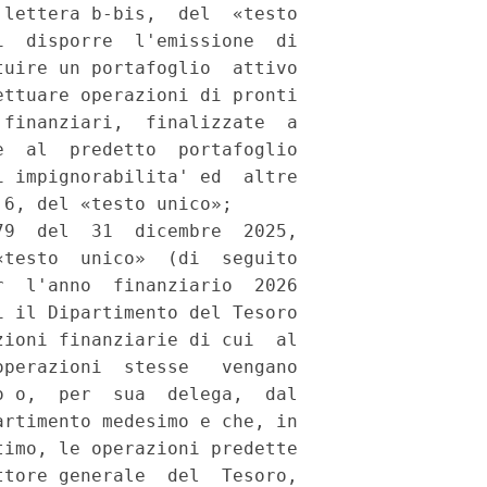
lettera b-bis,  del  «testo

  disporre  l'emissione  di

uire un portafoglio  attivo

ttuare operazioni di pronti

finanziari,  finalizzate  a

  al  predetto  portafoglio

 impignorabilita' ed  altre

6, del «testo unico»; 

9  del  31  dicembre  2025,

testo  unico»  (di  seguito

  l'anno  finanziario  2026

 il Dipartimento del Tesoro

ioni finanziarie di cui  al

perazioni  stesse   vengano

 o,  per  sua  delega,  dal

rtimento medesimo e che, in

imo, le operazioni predette

tore generale  del  Tesoro,
