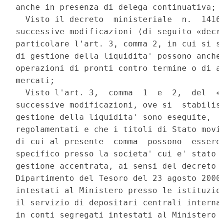
anche in presenza di delega continuativa; 
  Visto il decreto  ministeriale  n.  1416
successive modificazioni (di seguito «decr
particolare l'art. 3, comma 2, in cui si s
di gestione della liquidita' possono anche
operazioni di pronti contro termine o di a
mercati; 

  Visto l'art. 3,  comma  1  e  2,  del  «
successive modificazioni, ove si  stabilis
gestione della liquidita' sono eseguite,  
regolamentati e che i titoli di Stato movi
di cui al presente  comma  possono  essere
specifico presso la societa' cui e' stato 
gestione accentrata, ai sensi del decreto 
Dipartimento del Tesoro del 23 agosto 2000
intestati al Ministero presso le istituzio
il servizio di depositari centrali interna
in conti segregati intestati al Ministero 