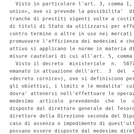
  Visto in particolare l'art. 3, comma 1, 
unico», ove si prevede la possibilita'  di
tranche di prestiti vigenti volte a costit
di titoli di Stato da utilizzarsi per effe
contro termine o altre in uso nei mercati 
promuovere l'efficienza dei medesimi e che
attivo si applicano le norme in materia di
misure cautelari di cui all'art. 5, comma 
  Visto il decreto  ministeriale  n.  5877
emanato in attuazione dell'art.  3  del  «
«decreto cornice»), ove si definiscono per
gli obiettivi, i limiti e le modalita' cui
dovra' attenersi nell'effettuare le operaz
medesimo  articolo  prevedendo  che  le  o
disposte dal direttore generale del Tesoro
direttore della Direzione seconda del Dipa
caso di assenza o impedimento di quest'ult
possano essere disposte dal medesimo diret