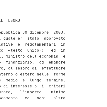
L TESORO 

pubblica 30 dicembre  2003,

 quale e'  stato  approvato

ative  e  regolamentari  in

o  «testo  unico»),  ed  in

l Ministro dell'economia  e

  finanziario,  ad  emanare

o, al Tesoro di  effettuare

terno o estero nelle  forme

, medio  e  lungo  termine,

 di interesse o  i  criteri

rata,   l'importo    minimo

camento   ed   ogni   altra
