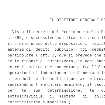
                  IL DIRETTORE GENERALE DE
  Visto il decreto del Presidente della Re
n. 398, e successive modificazioni, con il
il «Testo unico delle disposizioni  legisl
materia di  debito  pubblico»  (di  seguit
particolare l'art. 3, ove si prevede che i
delle finanze e' autorizzato, in ogni anno
decreti cornice che consentano, fra l'altr
operazioni di indebitamento sul mercato in
di prodotti e strumenti finanziari a breve
indicandone l'ammontare nominale, il tasso
per   la   sua   determinazione,   la   du
sottoscrivibile,  il  sistema   di   collo
caratteristica e modalita'; 
