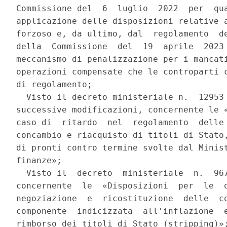
Commissione del  6  luglio  2022  per  qua
applicazione delle disposizioni relative a
forzoso e, da ultimo, dal  regolamento  de
della  Commissione  del  19  aprile  2023 
meccanismo di penalizzazione per i mancati
operazioni compensate che le controparti c
di regolamento; 

  Visto il decreto ministeriale n.  12953 
successive modificazioni, concernente le «
caso di  ritardo  nel  regolamento  delle 
concambio e riacquisto di titoli di Stato,
di pronti contro termine svolte dal Minist
finanze»; 

  Visto il  decreto  ministeriale  n.  967
concernente  le  «Disposizioni  per  le  o
negoziazione  e  ricostituzione  delle  co
componente  indicizzata  all'inflazione  e
rimborso dei titoli di Stato (stripping)»;