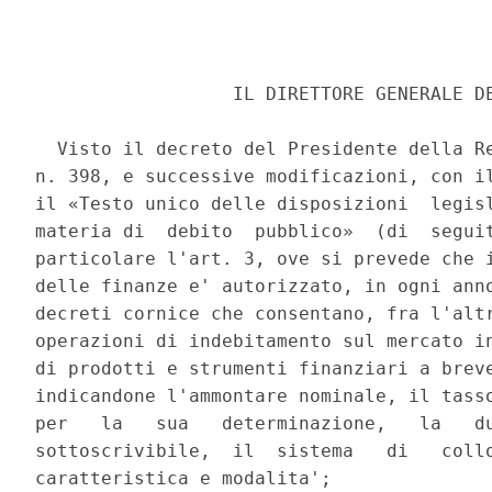
                  IL DIRETTORE GENERALE DE
  Visto il decreto del Presidente della Re
n. 398, e successive modificazioni, con il
il «Testo unico delle disposizioni  legisl
materia di  debito  pubblico»  (di  seguit
particolare l'art. 3, ove si prevede che i
delle finanze e' autorizzato, in ogni anno
decreti cornice che consentano, fra l'altr
operazioni di indebitamento sul mercato in
di prodotti e strumenti finanziari a breve
indicandone l'ammontare nominale, il tasso
per   la   sua   determinazione,   la   du
sottoscrivibile,  il  sistema   di   collo
caratteristica e modalita'; 
