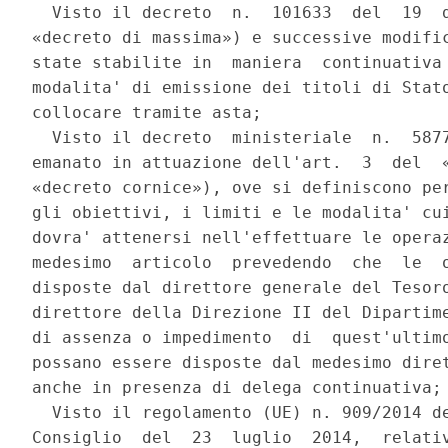
  Visto il decreto  n.  101633  del  19  d
«decreto di massima») e successive modific
state stabilite in  maniera  continuativa 
modalita' di emissione dei titoli di Stato
collocare tramite asta; 

  Visto il decreto  ministeriale  n.  5877
emanato in attuazione dell'art.  3  del  «
«decreto cornice»), ove si definiscono per
gli obiettivi, i limiti e le modalita' cui
dovra' attenersi nell'effettuare le operaz
medesimo  articolo  prevedendo  che  le  o
disposte dal direttore generale del Tesoro
direttore della Direzione II del Dipartime
di assenza o impedimento  di  quest'ultimo
possano essere disposte dal medesimo diret
anche in presenza di delega continuativa; 
  Visto il regolamento (UE) n. 909/2014 de
Consiglio  del  23  luglio  2014,  relativ