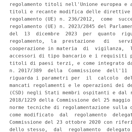
regolamento titoli nell'Unione europea e a
titoli e recante modifica delle direttive 
regolamento (UE) n. 236/2012,  come  succe
regolamento (UE) n. 2023/2845 del Parlamen
del  13  dicembre  2023  per  quanto  rigu
regolamento,  la  prestazione   di   servi
cooperazione in materia  di  vigilanza,  l
accessori di tipo bancario e i requisiti p
titoli di paesi terzi, e come integrato da
n. 2017/389  della  Commissione  dell'11  
riguarda i parametri per  il  calcolo  del
mancati regolamenti e le operazioni dei de
(CSD) negli Stati membri ospitanti e dal r
2018/1229 della Commissione del 25 maggio 
norme tecniche di regolamentazione sulla d
come modificato  dal  regolamento  delegat
Commissione del 23 ottobre 2020 con riferi
dello stesso,  dal  regolamento  delegato 