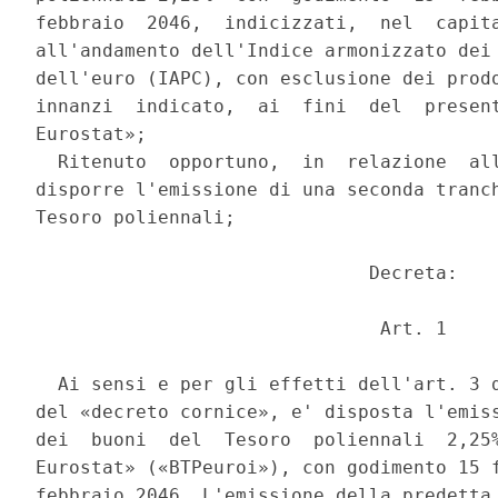
febbraio  2046,  indicizzati,  nel  capita
all'andamento dell'Indice armonizzato dei 
dell'euro (IAPC), con esclusione dei prodo
innanzi  indicato,  ai  fini  del  present
Eurostat»; 

  Ritenuto  opportuno,  in  relazione  all
disporre l'emissione di una seconda tranch
Tesoro poliennali; 

                              Decreta: 

                               Art. 1 

  Ai sensi e per gli effetti dell'art. 3 d
del «decreto cornice», e' disposta l'emiss
dei  buoni  del  Tesoro  poliennali  2,25%
Eurostat» («BTPeuroi»), con godimento 15 f
febbraio 2046. L'emissione della predetta 