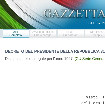
Atto
Avviso di rettifica
Lavori
Direttive U
Completo
Errata corrige
Preparatori
recepite
DECRETO DEL PRESIDENTE DELLA REPUBBLICA
31
Disciplina dell'ora legale per l'anno 1967.
(GU Serie General