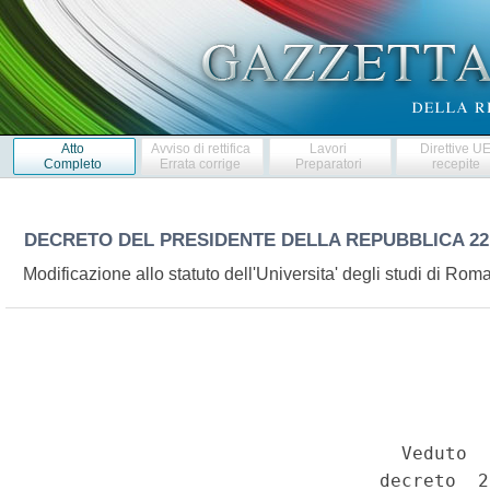
Atto
Avviso di rettifica
Lavori
Direttive U
Completo
Errata corrige
Preparatori
recepite
DECRETO DEL PRESIDENTE DELLA REPUBBLICA
22
Modificazione allo statuto dell'Universita' degli studi di Rom