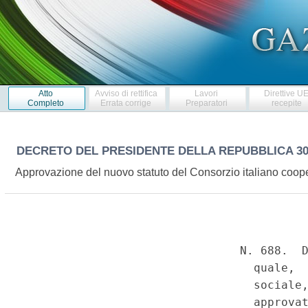
Atto
Avviso di rettifica
Lavori
Direttive U
Completo
Errata corrige
Preparatori
recepite
DECRETO DEL PRESIDENTE DELLA REPUBBLICA
30
Approvazione del nuovo statuto del Consorzio italiano cooperat