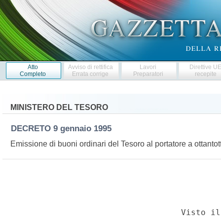
Atto
Avviso di rettifica
Lavori
Direttive U
Completo
Errata corrige
Preparatori
recepite
MINISTERO DEL TESORO
DECRETO
9 gennaio 1995
Emissione di buoni ordinari del Tesoro al portatore a ottantot