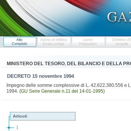
Atto
Avviso di rettifica
Lavori
Direttive U
Completo
Errata corrige
Preparatori
recepite
MINISTERO DEL TESORO, DEL BILANCIO E DELLA 
DECRETO
15 novembre 1994
Impegno delle somme complessive di L. 42.622.380.556 e L. 2.
1994.
(GU Serie Generale n.11 del 14-01-1995)