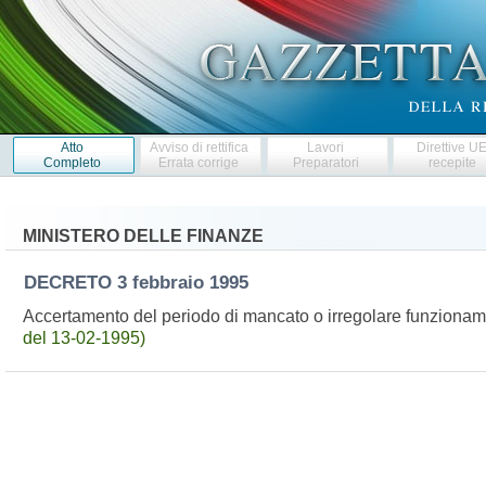
Atto
Avviso di rettifica
Lavori
Direttive U
Completo
Errata corrige
Preparatori
recepite
MINISTERO DELLE FINANZE
DECRETO
3 febbraio 1995
Accertamento del periodo di mancato o irregolare funzionament
del 13-02-1995)