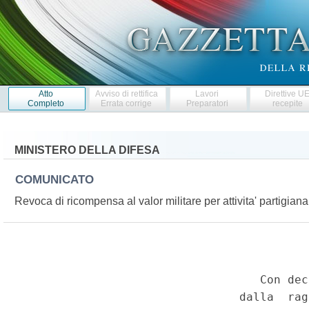
Atto
Avviso di rettifica
Lavori
Direttive U
Completo
Errata corrige
Preparatori
recepite
MINISTERO DELLA DIFESA
COMUNICATO
Revoca di ricompensa al valor militare per attivita' partigian