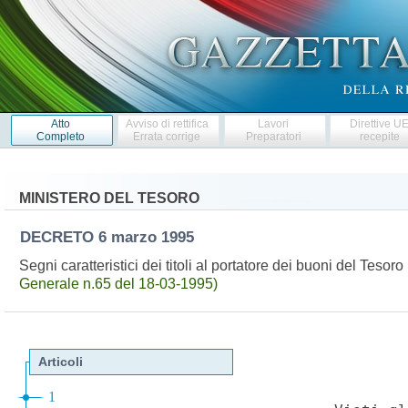
Atto
Avviso di rettifica
Lavori
Direttive U
Completo
Errata corrige
Preparatori
recepite
MINISTERO DEL TESORO
DECRETO
6 marzo 1995
Segni caratteristici dei titoli al portatore dei buoni del Tes
Generale n.65 del 18-03-1995)