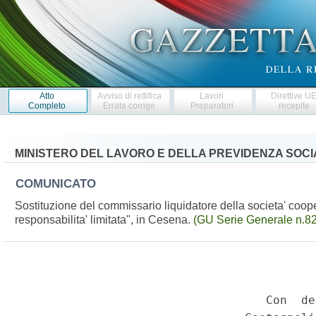
Atto
Avviso di rettifica
Lavori
Direttive U
Completo
Errata corrige
Preparatori
recepite
MINISTERO DEL LAVORO E DELLA PREVIDENZA SOCI
COMUNICATO
Sostituzione del commissario liquidatore della societa' coop
responsabilita' limitata", in Cesena.
(GU Serie Generale n.82