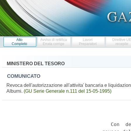
Atto
Avviso di rettifica
Lavori
Direttive U
Completo
Errata corrige
Preparatori
recepite
MINISTERO DEL TESORO
COMUNICATO
Revoca dell'autorizzazione all'attivita' bancaria e liquidazi
Alburni.
(GU Serie Generale n.111 del 15-05-1995)