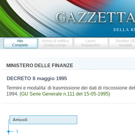
Atto
Avviso di rettifica
Lavori
Direttive U
Completo
Errata corrige
Preparatori
recepite
MINISTERO DELLE FINANZE
DECRETO
8 maggio 1995
Termini e modalita' di trasmissione dei dati di riscossione d
1994.
(GU Serie Generale n.111 del 15-05-1995)