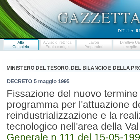
Atto
Avviso di rettifica
Lavori
Direttive U
Completo
Errata corrige
Preparatori
recepite
MINISTERO DEL TESORO, DEL BILANCIO E DELLA 
DECRETO
5 maggio 1995
Fissazione del nuovo termine d
programma per l'attuazione de
reindustrializzazione e la rea
tecnologico nell'area della Va
Generale n.111 del 15-05-199