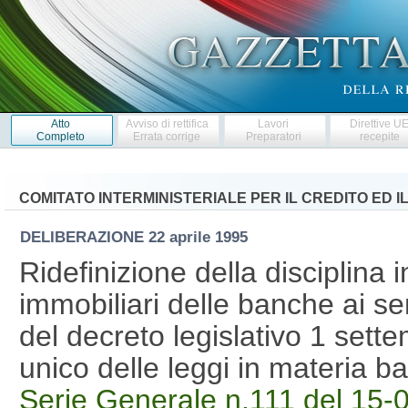
Atto
Avviso di rettifica
Lavori
Direttive U
Completo
Errata corrige
Preparatori
recepite
COMITATO INTERMINISTERIALE PER IL CREDITO ED I
DELIBERAZIONE
22 aprile 1995
Ridefinizione della disciplina 
immobiliari delle banche ai se
del decreto legislativo 1 sett
unico delle leggi in materia ba
Serie Generale n.111 del 15-