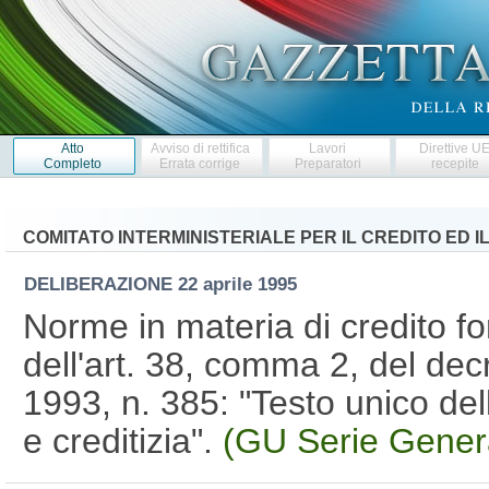
Atto
Avviso di rettifica
Lavori
Direttive U
Completo
Errata corrige
Preparatori
recepite
COMITATO INTERMINISTERIALE PER IL CREDITO ED I
DELIBERAZIONE
22 aprile 1995
Norme in materia di credito fo
dell'art. 38, comma 2, del dec
1993, n. 385: "Testo unico del
e creditizia".
(GU Serie Genera