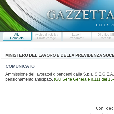
Atto
Avviso di rettifica
Lavori
Direttive U
Completo
Errata corrige
Preparatori
recepite
MINISTERO DEL LAVORO E DELLA PREVIDENZA SOCI
COMUNICATO
Ammissione dei lavoratori dipendenti dalla S.p.a. S.E.G.E.A. 
pensionamento anticipato.
(GU Serie Generale n.111 del 15