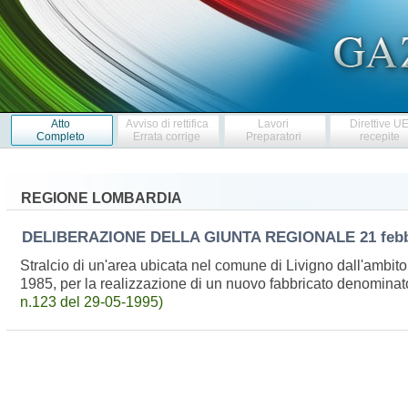
Atto
Avviso di rettifica
Lavori
Direttive U
Completo
Errata corrige
Preparatori
recepite
REGIONE LOMBARDIA
DELIBERAZIONE DELLA GIUNTA REGIONALE
21 feb
Stralcio di un'area ubicata nel comune di Livigno dall'ambito
1985, per la realizzazione di un nuovo fabbricato denominat
n.123 del 29-05-1995)