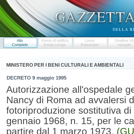
Atto
Avviso di rettifica
Lavori
Direttive U
Completo
Errata corrige
Preparatori
recepite
MINISTERO PER I BENI CULTURALI E AMBIENTALI
DECRETO
9 maggio 1995
Autorizzazione all'ospedale ge
Nancy di Roma ad avvalersi del
fotoriproduzione sostitutiva di 
gennaio 1968, n. 15, per le car
partire dal 1 marzo 1973.
(GU