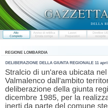
Atto
Avviso di rettifica
Lavori
Direttive U
Completo
Errata corrige
Preparatori
recepite
REGIONE LOMBARDIA
DELIBERAZIONE DELLA GIUNTA REGIONALE
11 apr
Stralcio di un'area ubicata ne
Valmalenco dall'ambito territor
deliberazione della giunta reg
dicembre 1985, per la realizza
inerti da parte del comune ste