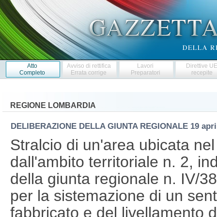
Atto
Avviso di rettifica
Lavori
Direttive U
Completo
Errata corrige
Preparatori
recepite
REGIONE LOMBARDIA
DELIBERAZIONE DELLA GIUNTA REGIONALE
19 apr
Stralcio di un'area ubicata ne
dall'ambito territoriale n. 2, 
della giunta regionale n. IV/
per la sistemazione di un sen
fabbricato e del livellamento 