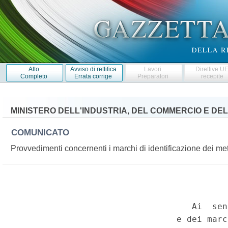
Atto
Avviso di rettifica
Lavori
Direttive U
Completo
Errata corrige
Preparatori
recepite
MINISTERO DELL'INDUSTRIA, DEL COMMERCIO E DE
COMUNICATO
Provvedimenti concernenti i marchi di identificazione dei met