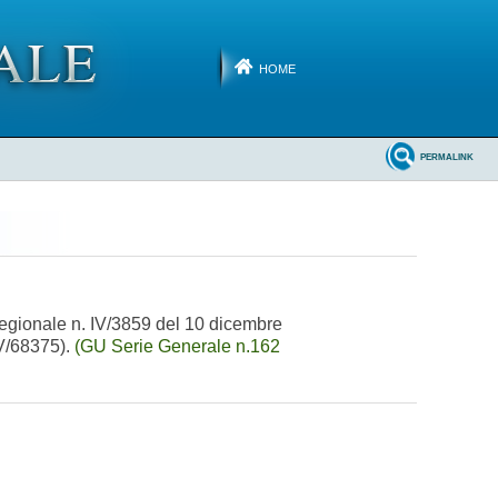
HOME
PERMALINK
 regionale n. IV/3859 del 10 dicembre
 V/68375).
(GU Serie Generale n.162