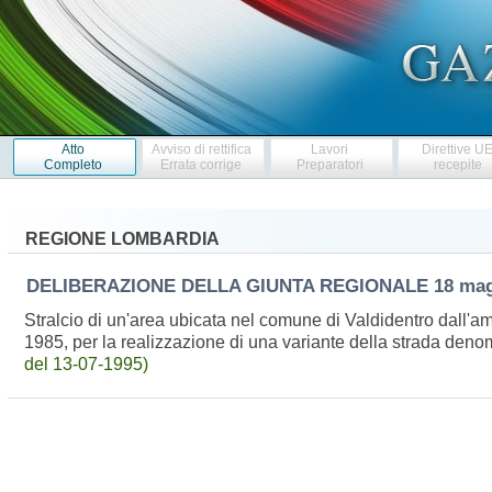
Atto
Avviso di rettifica
Lavori
Direttive U
Completo
Errata corrige
Preparatori
recepite
REGIONE LOMBARDIA
DELIBERAZIONE DELLA GIUNTA REGIONALE
18 ma
Stralcio di un'area ubicata nel comune di Valdidentro dall'am
1985, per la realizzazione di una variante della strada den
del 13-07-1995)