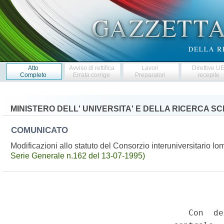
Atto
Avviso di rettifica
Lavori
Direttive U
Completo
Errata corrige
Preparatori
recepite
MINISTERO DELL' UNIVERSITA' E DELLA RICERCA SC
COMUNICATO
Modificazioni allo statuto del Consorzio interuniversitario l
Serie Generale n.162 del 13-07-1995)