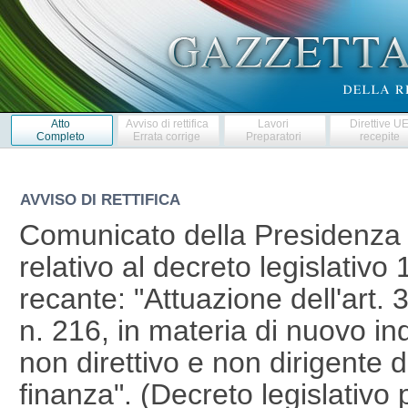
Atto
Avviso di rettifica
Lavori
Direttive U
Completo
Errata corrige
Preparatori
recepite
AVVISO DI RETTIFICA
Comunicato della Presidenza d
relativo al decreto legislativ
recante: "Attuazione dell'art.
n. 216, in materia di nuovo i
non direttivo e non dirigente 
finanza". (Decreto legislativo