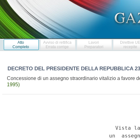
Atto
Avviso di rettifica
Lavori
Direttive U
Completo
Errata corrige
Preparatori
recepite
DECRETO DEL PRESIDENTE DELLA REPUBBLICA
2
Concessione di un assegno straordinario vitalizio a favore de
1995)